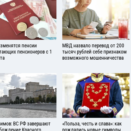
изменятся пенсии
МВД назвало перевод от 200
тающих пенсионеров с 1
тысяч рублей себе признаком
ста
возможного мошенничества
симов: ВС РФ завершают
«Польза, честь и слава»: как
бождение Красного
рождались новые символы