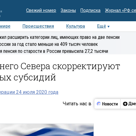
Свежий номер
Законы
Подписка
Журнал «РФ с
ия
и
 мире
Происшествия
Культура
Ещё
Медиацентр
Интервью
Колумнисты
Делова
ил расширить категории лиц, имеющих право на две пенсии
эксперт
оссии за год стало меньше на 409 тысяч человек
я пенсия по старости в России превысила 27,2 тысячи
его Севера скорректируют
ых субсидий
рации 24 июля 2020 года
Читать нас в