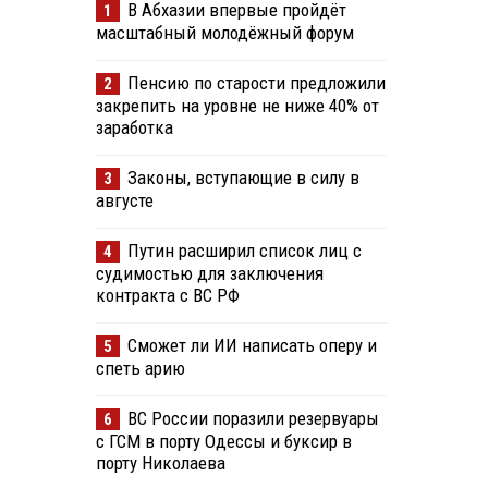
В Абхазии впервые пройдёт
1
масштабный молодёжный форум
Пенсию по старости предложили
2
закрепить на уровне не ниже 40% от
заработка
Законы, вступающие в силу в
3
августе
Путин расширил список лиц с
4
судимостью для заключения
контракта с ВС РФ
Сможет ли ИИ написать оперу и
5
спеть арию
ВС России поразили резервуары
6
с ГСМ в порту Одессы и буксир в
порту Николаева