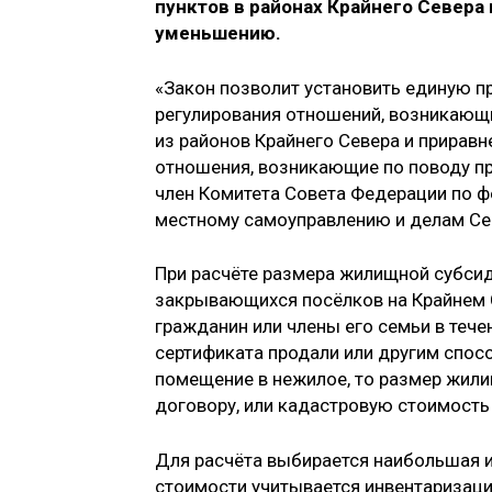
пунктов в районах Крайнего Севера
уменьшению.
«Закон позволит установить единую 
регулирования отношений, возникаю
из районов Крайнего Севера и приравн
отношения, возникающие по поводу п
член Комитета Совета Федерации по ф
местному самоуправлению и делам Сев
При расчёте размера жилищной субси
закрывающихся посёлков на Крайнем С
гражданин или члены его семьи в тече
сертификата продали или другим спос
помещение в нежилое, то размер жили
договору, или кадастровую стоимость
Для расчёта выбирается наибольшая из
стоимости учитывается инвентаризац