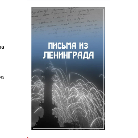
ла
из