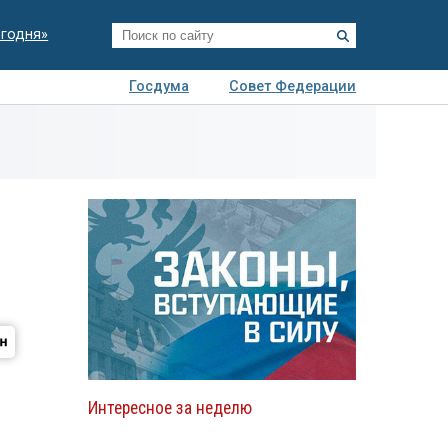
егодня»
Госдума
Совет Федерации
я
Авто
Недвижимость
Технологии
иза
Интересное за неделю