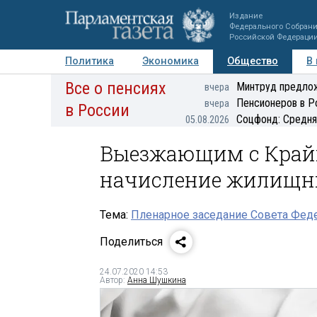
Издание
Федерального Собран
Российской Федераци
Политика
Экономика
Общество
В
Все о пенсиях
Фото
Авторы
Персоны
Мнения
Регионы
Минтруд предлож
вчера
Пенсионеров в Р
вчера
в России
Соцфонд: Средня
05.08.2026
Выезжающим с Крайн
начисление жилищн
Тема:
Пленарное заседание Совета Феде
Поделиться
24.07.2020 14:53
Автор:
Анна Шушкина