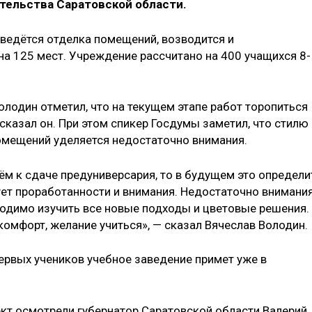
тельства Саратовской области.
 ведётся отделка помещений, возводится и
на 125 мест. Учреждение рассчитано на 400 учащихся 8-
лодин отметил, что на текущем этапе работ торопиться
сказал он. При этом спикер Госдумы заметил, что стилю 
омещений уделяется недостаточно внимания.
м к сдаче предуниверсария, то в будущем это определи
ует проработанности и внимания. Недостаточно внимани
ходимо изучить все новые подходы и цветовые решения.
омфорт, желание учиться», — сказал Вячеслав Володин.
ервых учеников учебное заведение примет уже в
кт осмотрели губернатор Саратовской области Валерий