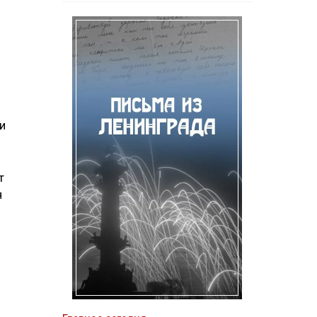
и
т
я