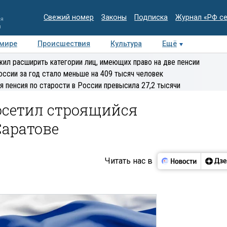
Свежий номер
Законы
Подписка
Журнал «РФ с
ия
и
 мире
Происшествия
Культура
Ещё
Медиацентр
Интервью
Колумнисты
Делова
ил расширить категории лиц, имеющих право на две пенсии
эксперт
оссии за год стало меньше на 409 тысяч человек
я пенсия по старости в России превысила 27,2 тысячи
осетил строящийся
Саратове
Читать нас в