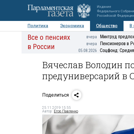
Издание
Федерального Собран
Российской Федераци
Политика
Экономика
Общество
В
Все о пенсиях
Фото
Авторы
Персоны
Мнения
Регионы
Минтруд предлож
вчера
Пенсионеров в Р
вчера
в России
Соцфонд: Средня
05.08.2026
Вячеслав Володин п
предуниверсарий в 
Поделиться
25.11.2019 15:55
Автор:
Егор Павленко