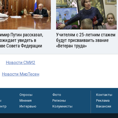
имир Путин рассказал,
Учителям с 25-летним стажем
 ожидает увидеть в
будут присваиваить звание
аве Совета Федерации
«Ветеран труда»
Новости СМИ2
Новости МирТесен
Опросы
Фото
Контакты
ы
Мнения
Регионы
Реклама
ентр
Интервью
Колумнисты
Вакансии