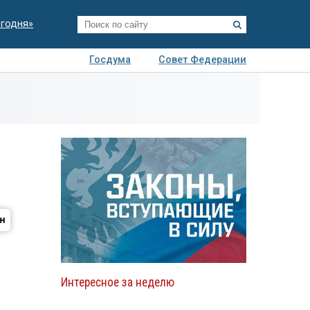
егодня»
Госдума
Совет Федерации
я
Авто
Недвижимость
Технологии
иза
Интересное за неделю