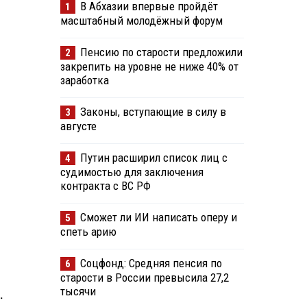
В Абхазии впервые пройдёт
1
масштабный молодёжный форум
Пенсию по старости предложили
2
закрепить на уровне не ниже 40% от
заработка
Законы, вступающие в силу в
3
августе
Путин расширил список лиц с
4
судимостью для заключения
контракта с ВС РФ
Сможет ли ИИ написать оперу и
5
спеть арию
Соцфонд: Средняя пенсия по
6
старости в России превысила 27,2
тысячи
.