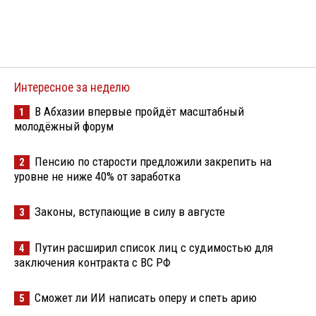
Интересное за неделю
В Абхазии впервые пройдёт масштабный
1
молодёжный форум
Пенсию по старости предложили закрепить на
2
уровне не ниже 40% от заработка
Законы, вступающие в силу в августе
3
Путин расширил список лиц с судимостью для
4
заключения контракта с ВС РФ
Сможет ли ИИ написать оперу и спеть арию
5