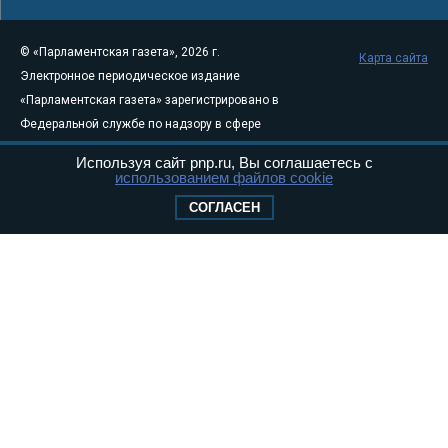
© «Парламентская газета», 2026 г.
Карта сайта
Электронное периодическое издание
«Парламентская газета» зарегистрировано в
Федеральной службе по надзору в сфере
связи, информационных технологий и
Используя сайт pnp.ru, Вы соглашаетесь с
массовых коммуникаций (Роскомнадзор) 05
использованием файлов cookie
августа 2011 года. 18+
СОГЛАСЕН
Свидетельство о регистрации Эл № ФС77-
46097
Учредитель — АНО «Парламентская газета»
Исполняющий обязанности главного
редактора — Абдуллаев М.Р.
Тел.: +7 (495) 637–69–79 E-mail:
pg@pnp.ru
«Парламентская газета» - официальное еженедельное издание
Федерального Собрания РФ. Издается с 1997 года. Учредители
газеты - Государственная Дума и Совет Федерации РФ. Официальный
публикатор федеральных конституционных законов, федеральных
законов и актов палат Федерального Собрания. «Парламентская