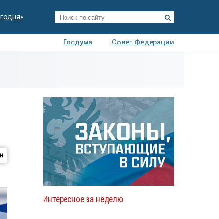
егодня»
Госдума
Совет Федерации
я
Авто
Недвижимость
Технологии
иза
Интересное за неделю