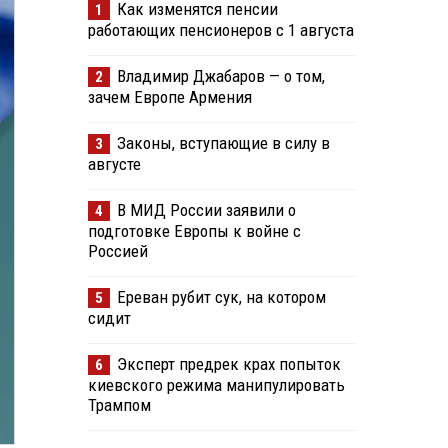
Как изменятся пенсии
1
работающих пенсионеров с 1 августа
Владимир Джабаров — о том,
2
зачем Европе Армения
Законы, вступающие в силу в
3
августе
В МИД России заявили о
4
подготовке Европы к войне с
Россией
Ереван рубит сук, на котором
5
сидит
Эксперт предрек крах попыток
6
киевского режима манипулировать
Трампом