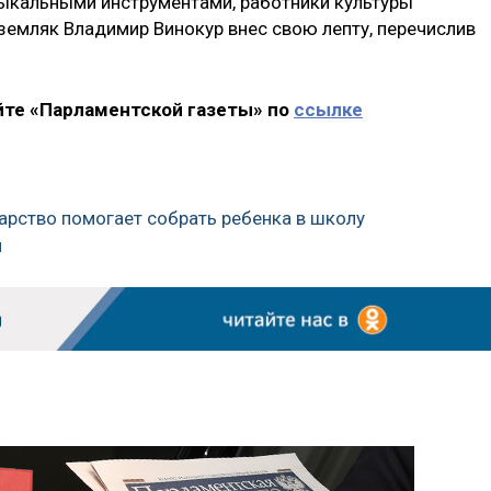
зыкальными инструментами, работники культуры
земляк Владимир Винокур внес свою лепту, перечислив
йте «Парламентской газеты» по
ссылке
дарство помогает собрать ребенка в школу
я