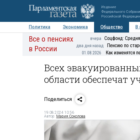
Издание
Федерального Собран
Российской Федераци
Политика
Экономика
Общество
В
Все о пенсиях
Фото
Авторы
Персоны
Мнения
Регионы
Соцфонд: Средня
вчера
Пенсию по стар
два дня назад
в России
Как изменятся п
01.08.2026
Всех эвакуированны
области обеспечат 
Поделиться
19.08.2024 10:56
Автор:
Мария Соколова