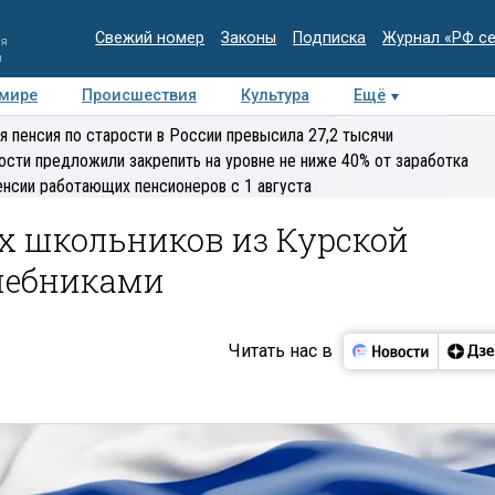
Свежий номер
Законы
Подписка
Журнал «РФ с
ия
и
 мире
Происшествия
Культура
Ещё
Медиацентр
Интервью
Колумнисты
Делова
я пенсия по старости в России превысила 27,2 тысячи
эксперт
ости предложили закрепить на уровне не ниже 40% от заработка
енсии работающих пенсионеров с 1 августа
х школьников из Курской
учебниками
Читать нас в