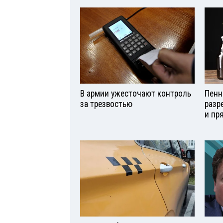
В армии ужесточают контроль
Пенн
за трезвостью
разр
и пр