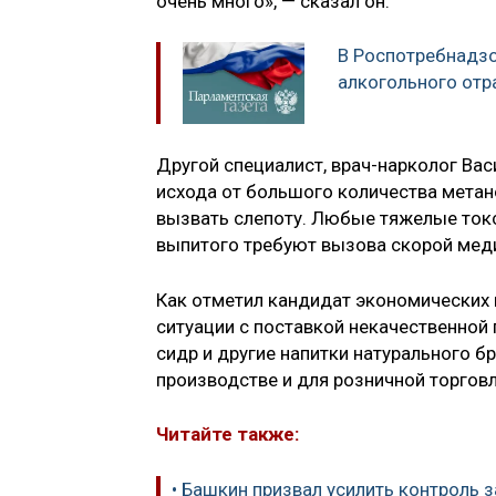
очень много», — сказал он.
В Роспотребнадзо
алкогольного отр
Другой специалист, врач-нарколог Вас
исхода от большого количества метан
вызвать слепоту. Любые тяжелые ток
выпитого требуют вызова скорой меди
Как отметил кандидат экономических
ситуации с поставкой некачественной 
сидр и другие напитки натурального б
производстве и для розничной торговл
Читайте также:
• Башкин призвал усилить контроль 