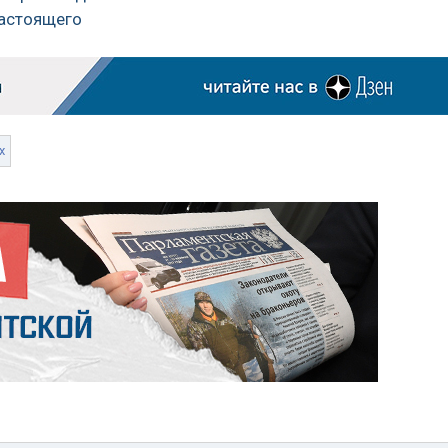
настоящего
х