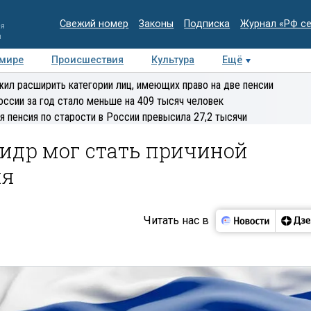
Свежий номер
Законы
Подписка
Журнал «РФ с
ия
и
 мире
Происшествия
Культура
Ещё
Медиацентр
Интервью
Колумнисты
Делова
ил расширить категории лиц, имеющих право на две пенсии
эксперт
оссии за год стало меньше на 409 тысяч человек
я пенсия по старости в России превысила 27,2 тысячи
 сидр мог стать причиной
ия
Читать нас в