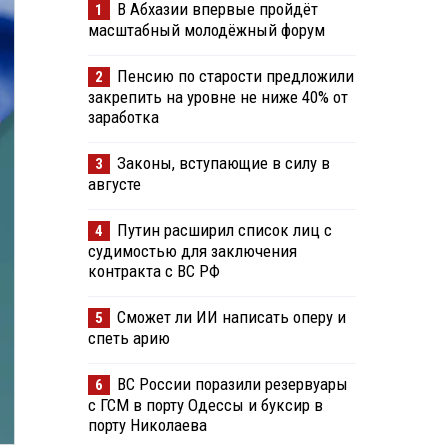
В Абхазии впервые пройдёт
1
масштабный молодёжный форум
Пенсию по старости предложили
2
закрепить на уровне не ниже 40% от
заработка
Законы, вступающие в силу в
3
августе
Путин расширил список лиц с
4
судимостью для заключения
контракта с ВС РФ
Сможет ли ИИ написать оперу и
5
спеть арию
ВС России поразили резервуары
6
с ГСМ в порту Одессы и буксир в
порту Николаева