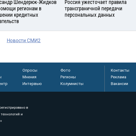
сандр Шендерюк-Жидков
Россия ужесточает правила
помощи регионам в
трансграничной передачи
шении кредитных
персональных данных
ательств
Новости СМИ2
Опросы
Фото
Контакты
ы
Мнения
Регионы
Реклама
ентр
Интервью
Колумнисты
Вакансии
регистрировано в
 технологий и
8+