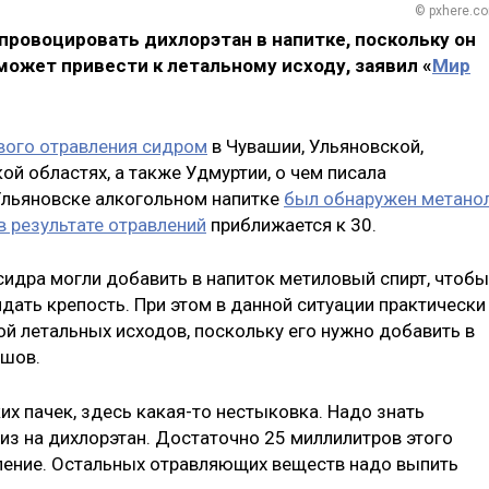
© pxhere.c
ровоцировать дихлорэтан в напитке, поскольку он
может привести к летальному исходу, заявил «
Мир
вого отравления сидром
в Чувашии, Ульяновской,
й областях, а также Удмуртии, о чем писала
 Ульяновске алкогольном напитке
был обнаружен метано
в результате отравлений
приближается к 30.
сидра могли добавить в напиток метиловый спирт, чтобы
идать крепость. При этом в данной ситуации практически
ой летальных исходов, поскольку его нужно добавить в
ушов.
их пачек, здесь какая-то нестыковка. Надо знать
из на дихлорэтан. Достаточно 25 миллилитров этого
ление. Остальных отравляющих веществ надо выпить