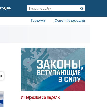
егодня»
Госдума
Совет Федерации
я
Авто
Недвижимость
Технологии
иза
Интересное за неделю