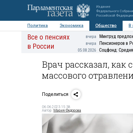
Издание
Федерального Собран
Российской Федераци
Политика
Экономика
Общество
В
Все о пенсиях
Фото
Авторы
Персоны
Мнения
Регионы
Минтруд предлож
вчера
Пенсионеров в Р
вчера
в России
Соцфонд: Средня
05.08.2026
Врач рассказал, как
массового отравлен
Поделиться
06.06.2023 15:38
Автор:
Мария Федорова