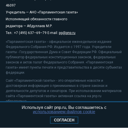
46097
Учредитель — АНО «Парламентская газета»
Исполняющий обязанности главного
редактора — Абдуллаев М.Р.
Тел.: +7 (495) 637–69–79 E-mail:
pg@pnp.ru
«Парламентская газета» - официальное еженедельное издание
Федерального Собрания РФ. Издается с 1997 года. Учредители
газеты - Государственная Дума и Совет Федерации РФ. Официальный
публикатор федеральных конституционных законов, федеральных
законов и актов палат Федерального Собрания. «Парламентская
газета» имеет пункты печати и представительства в десяти субъектах
федерации.
Сайт «Парламентской газеты» - это оперативные новости и
достоверная информация о принимаемых в стране законах и
деятельности депутатов и сенаторов. При использовании материалов
сайта «Парламентской газеты» активная ссылка на pnp.ru
обязательна.
Используя сайт pnp.ru, Вы соглашаетесь с
На информационном ресурсе применяются
рекомендательные
использованием файлов cookie
технологии
Положение о защите персональных данных
СОГЛАСЕН