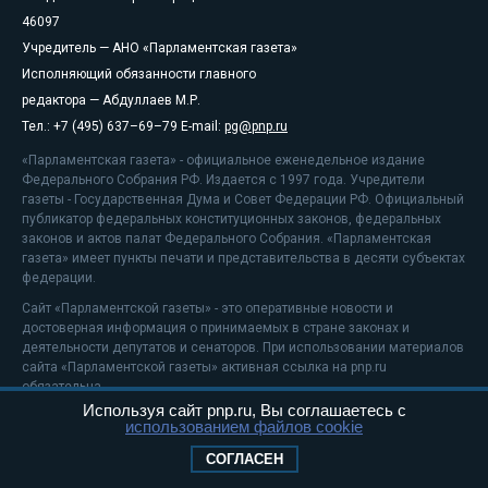
46097
Учредитель — АНО «Парламентская газета»
Исполняющий обязанности главного
редактора — Абдуллаев М.Р.
Тел.: +7 (495) 637–69–79 E-mail:
pg@pnp.ru
«Парламентская газета» - официальное еженедельное издание
Федерального Собрания РФ. Издается с 1997 года. Учредители
газеты - Государственная Дума и Совет Федерации РФ. Официальный
публикатор федеральных конституционных законов, федеральных
законов и актов палат Федерального Собрания. «Парламентская
газета» имеет пункты печати и представительства в десяти субъектах
федерации.
Сайт «Парламентской газеты» - это оперативные новости и
достоверная информация о принимаемых в стране законах и
деятельности депутатов и сенаторов. При использовании материалов
сайта «Парламентской газеты» активная ссылка на pnp.ru
обязательна.
Используя сайт pnp.ru, Вы соглашаетесь с
На информационном ресурсе применяются
рекомендательные
использованием файлов cookie
технологии
Положение о защите персональных данных
СОГЛАСЕН