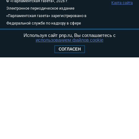
© «Парламентская газета», 2026 г.
Карта сайта
Электронное периодическое издание
«Парламентская газета» зарегистрировано в
Федеральной службе по надзору в сфере
связи, информационных технологий и
Используя сайт pnp.ru, Вы соглашаетесь с
массовых коммуникаций (Роскомнадзор) 05
использованием файлов cookie
августа 2011 года. 18+
СОГЛАСЕН
Свидетельство о регистрации Эл № ФС77-
46097
Учредитель — АНО «Парламентская газета»
Исполняющий обязанности главного
редактора — Абдуллаев М.Р.
Тел.: +7 (495) 637–69–79 E-mail:
pg@pnp.ru
«Парламентская газета» - официальное еженедельное издание
Федерального Собрания РФ. Издается с 1997 года. Учредители
газеты - Государственная Дума и Совет Федерации РФ. Официальный
публикатор федеральных конституционных законов, федеральных
законов и актов палат Федерального Собрания. «Парламентская
газета» имеет пункты печати и представительства в десяти субъектах
федерации.