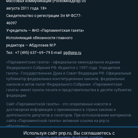
массовых коммуникаций (Роскомнадзор) 05
августа 2011 года. 18+
Свидетельство о регистрации Эл № ФС77-
46097
Учредитель — АНО «Парламентская газета»
Исполняющий обязанности главного
редактора — Абдуллаев М.Р.
Тел.: +7 (495) 637–69–79 E-mail:
pg@pnp.ru
«Парламентская газета» - официальное еженедельное издание
Федерального Собрания РФ. Издается с 1997 года. Учредители
газеты - Государственная Дума и Совет Федерации РФ. Официальный
публикатор федеральных конституционных законов, федеральных
законов и актов палат Федерального Собрания. «Парламентская
газета» имеет пункты печати и представительства в десяти субъектах
федерации.
Сайт «Парламентской газеты» - это оперативные новости и
достоверная информация о принимаемых в стране законах и
деятельности депутатов и сенаторов. При использовании материалов
сайта «Парламентской газеты» активная ссылка на pnp.ru
обязательна.
Используя сайт pnp.ru, Вы соглашаетесь с
На информационном ресурсе применяются
рекомендательные
использованием файлов cookie