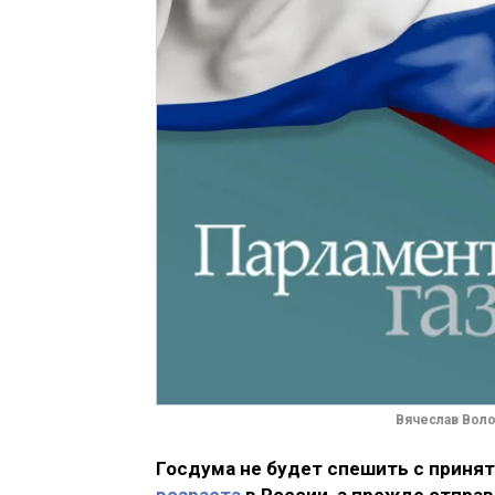
Вячеслав Воло
Госдума не будет спешить с приня