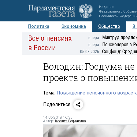
Издание
Федерального Собран
Российской Федераци
Политика
Экономика
Общество
В
Все о пенсиях
Фото
Авторы
Персоны
Мнения
Регионы
Минтруд предлож
вчера
Пенсионеров в Р
вчера
в России
Соцфонд: Средня
05.08.2026
Володин: Госдума не
проекта о повышении
Тема:
Повышение пенсионного возраста
Поделиться
14.06.2018 16:35
Автор:
Ксения Редичкина