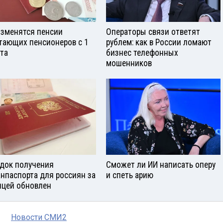
изменятся пенсии
Операторы связи ответят
тающих пенсионеров с 1
рублем: как в России ломают
ста
бизнес телефонных
мошенников
док получения
Сможет ли ИИ написать оперу
анпаспорта для россиян за
и спеть арию
ицей обновлен
Новости СМИ2