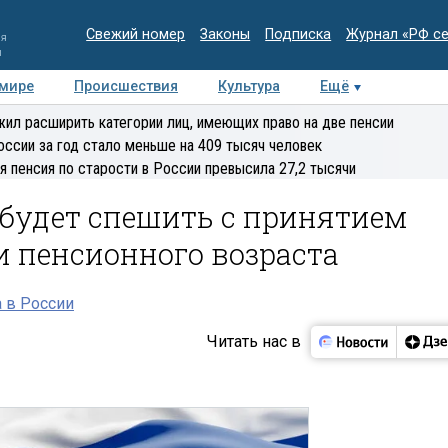
Свежий номер
Законы
Подписка
Журнал «РФ с
ия
и
 мире
Происшествия
Культура
Ещё
Медиацентр
Интервью
Колумнисты
Делова
ил расширить категории лиц, имеющих право на две пенсии
эксперт
оссии за год стало меньше на 409 тысяч человек
я пенсия по старости в России превысила 27,2 тысячи
 будет спешить с принятием
 пенсионного возраста
 в России
Читать нас в