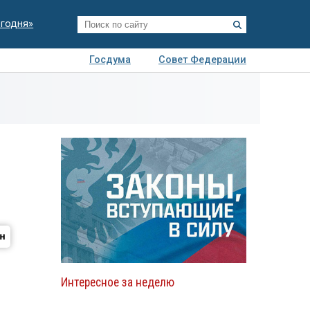
егодня»
Госдума
Совет Федерации
я
Авто
Недвижимость
Технологии
иза
Интересное за неделю