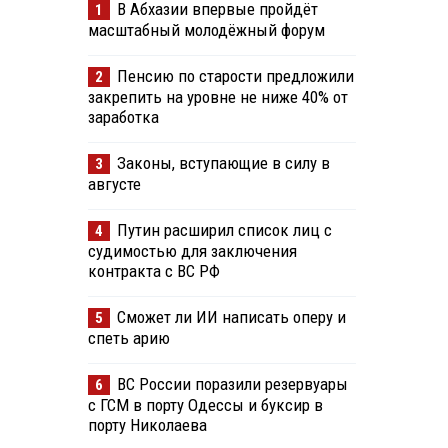
В Абхазии впервые пройдёт
1
масштабный молодёжный форум
Пенсию по старости предложили
2
закрепить на уровне не ниже 40% от
заработка
Законы, вступающие в силу в
3
августе
Путин расширил список лиц с
4
судимостью для заключения
контракта с ВС РФ
Сможет ли ИИ написать оперу и
5
спеть арию
ВС России поразили резервуары
6
с ГСМ в порту Одессы и буксир в
порту Николаева