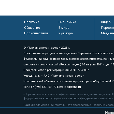
Политика
Экономика
Видео
Общество
В мире
Персон
Происшествия
Культура
Медиац
© «Парламентская газета», 2026 г.
Электронное периодическое издание «Парламентская газета» за
Федеральной службе по надзору в сфере связи, информационных
массовых коммуникаций (Роскомнадзор) 05 августа 2011 года. 1
Свидетельство о регистрации Эл № ФС77-46097
Учредитель — АНО «Парламентская газета»
Исполняющий обязанности главного редактора — Абдуллаев М.Р
Тел.: +7 (495) 637–69–79 E-mail:
pg@pnp.ru
«Парламентская газета» - официальное еженедельное издание Фе
федеральных конституционных законов, федеральных законов и а
Сайт «Парламентской газеты» - это оперативные новости и дост
«Парламентской газеты» активная ссылка на pnp.ru обязательна.
Испо