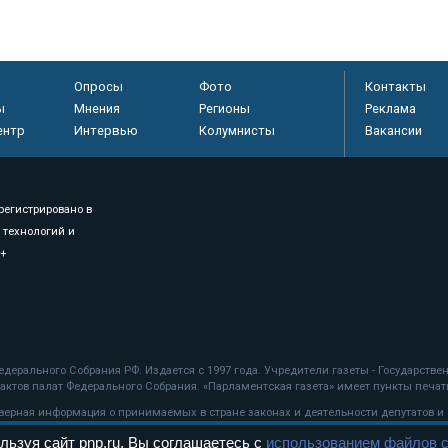
Опросы
Фото
Контакты
ы
Мнения
Регионы
Реклама
ентр
Интервью
Колумнисты
Вакансии
регистрировано в
 технологий и
8+
.
дерального Собрания РФ. Издается с 1997 года. Учредители газеты - Государств
ктов палат Федерального Собрания. «Парламентская газета» имеет пункты печати
оверная информация о принимаемых в стране законах и деятельности депутатов и
льзуя сайт pnp.ru, Вы соглашаетесь с
использованием файлов c