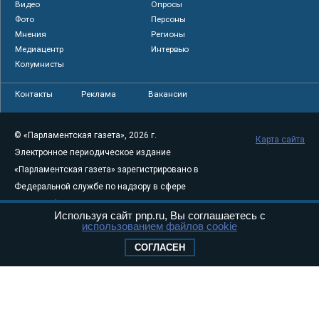
Видео
Опросы
Фото
Персоны
Мнения
Регионы
Медиацентр
Интервью
Колумнисты
Контакты
Реклама
Вакансии
© «Парламентская газета», 2026 г.
Карта сайта
Электронное периодическое издание
«Парламентская газета» зарегистрировано в
Федеральной службе по надзору в сфере
связи, информационных технологий и
Используя сайт pnp.ru, Вы соглашаетесь с
массовых коммуникаций (Роскомнадзор) 05
использованием файлов cookie
августа 2011 года. 18+
СОГЛАСЕН
Свидетельство о регистрации Эл № ФС77-
46097
Учредитель — АНО «Парламентская газета»
Исполняющий обязанности главного