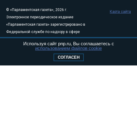
© «Парламентская газета», 2026 г.
Карта сайта
Электронное периодическое издание
«Парламентская газета» зарегистрировано в
Федеральной службе по надзору в сфере
связи, информационных технологий и
Используя сайт pnp.ru, Вы соглашаетесь с
массовых коммуникаций (Роскомнадзор) 05
использованием файлов cookie
августа 2011 года. 18+
СОГЛАСЕН
Свидетельство о регистрации Эл № ФС77-
46097
Учредитель — АНО «Парламентская газета»
Исполняющий обязанности главного
редактора — Абдуллаев М.Р.
Тел.: +7 (495) 637–69–79 E-mail:
pg@pnp.ru
«Парламентская газета» - официальное еженедельное издание
Федерального Собрания РФ. Издается с 1997 года. Учредители
газеты - Государственная Дума и Совет Федерации РФ. Официальный
публикатор федеральных конституционных законов, федеральных
законов и актов палат Федерального Собрания. «Парламентская
газета» имеет пункты печати и представительства в десяти субъектах