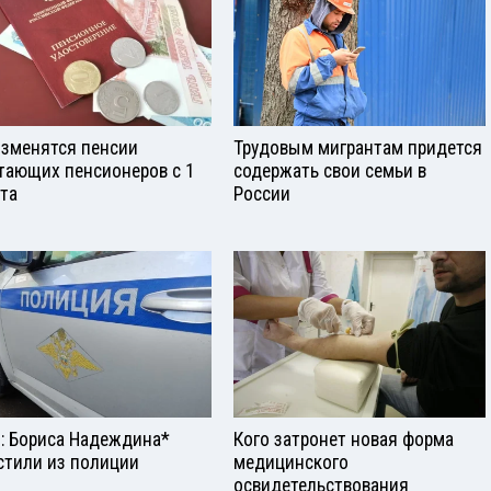
изменятся пенсии
Трудовым мигрантам придется
тающих пенсионеров с 1
содержать свои семьи в
ста
России
: Бориса Надеждина*
Кого затронет новая форма
стили из полиции
медицинского
освидетельствования