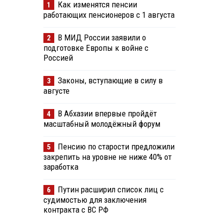
Как изменятся пенсии
1
работающих пенсионеров с 1 августа
В МИД России заявили о
2
подготовке Европы к войне с
Россией
Законы, вступающие в силу в
3
августе
В Абхазии впервые пройдёт
4
масштабный молодёжный форум
Пенсию по старости предложили
5
закрепить на уровне не ниже 40% от
заработка
Путин расширил список лиц с
6
судимостью для заключения
контракта с ВС РФ