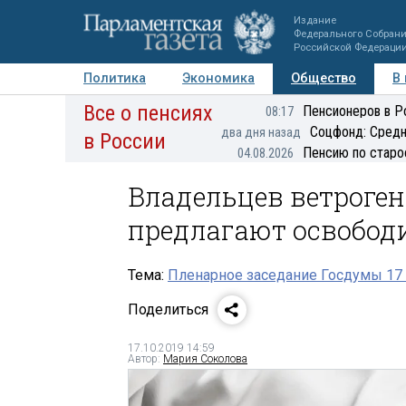
Издание
Федерального Собран
Российской Федераци
Политика
Экономика
Общество
В
Все о пенсиях
Фото
Авторы
Персоны
Мнения
Регионы
Пенсионеров в Р
08:17
Соцфонд: Средн
два дня назад
в России
Пенсию по старо
04.08.2026
Владельцев ветроген
предлагают освобод
Тема:
Пленарное заседание Госдумы 17 
Поделиться
17.10.2019 14:59
Автор:
Мария Соколова