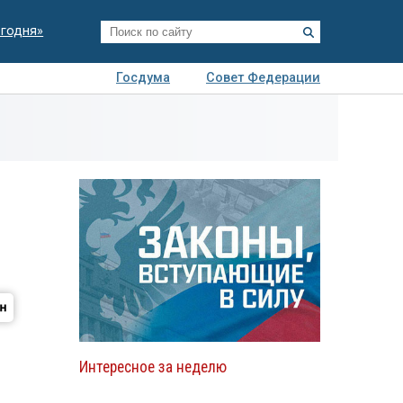
егодня»
Госдума
Совет Федерации
я
Авто
Недвижимость
Технологии
иза
Интересное за неделю