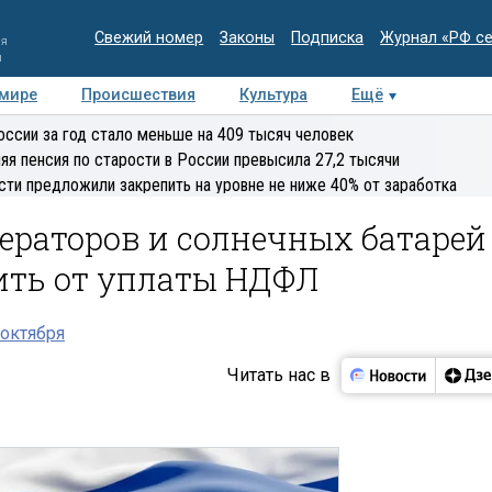
Свежий номер
Законы
Подписка
Журнал «РФ с
ия
и
 мире
Происшествия
Культура
Ещё
Медиацентр
Интервью
Колумнисты
Делова
оссии за год стало меньше на 409 тысяч человек
эксперт
яя пенсия по старости в России превысила 27,2 тысячи
сти предложили закрепить на уровне не ниже 40% от заработка
ераторов и солнечных батарей
ить от уплаты НДФЛ
октября
Читать нас в