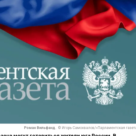
Роман Вильфанд.
© Игорь Самохвалов/«Парламентская газет
езона могут готовиться жители юга России. В