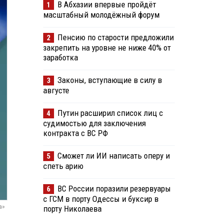
В Абхазии впервые пройдёт
1
масштабный молодёжный форум
Пенсию по старости предложили
2
закрепить на уровне не ниже 40% от
заработка
Законы, вступающие в силу в
3
августе
Путин расширил список лиц с
4
судимостью для заключения
контракта с ВС РФ
Сможет ли ИИ написать оперу и
5
спеть арию
ВС России поразили резервуары
6
с ГСМ в порту Одессы и буксир в
а»
порту Николаева