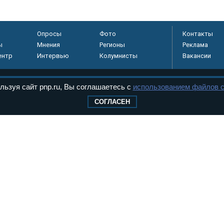
Опросы
Фото
Контакты
ы
Мнения
Регионы
Реклама
ентр
Интервью
Колумнисты
Вакансии
льзуя сайт pnp.ru, Вы соглашаетесь с
использованием файлов c
регистрировано в
СОГЛАСЕН
 технологий и
8+
.
дерального Собрания РФ. Издается с 1997 года. Учредители газеты - Государств
ктов палат Федерального Собрания. «Парламентская газета» имеет пункты печати
оверная информация о принимаемых в стране законах и деятельности депутатов и
ехнологии