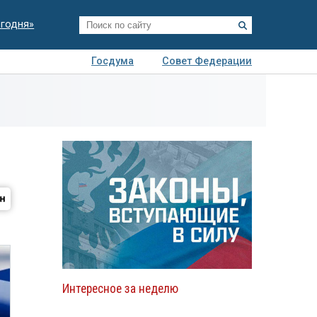
егодня»
Госдума
Совет Федерации
я
Авто
Недвижимость
Технологии
иза
Интересное за неделю