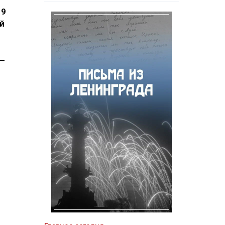
19
ой
 —