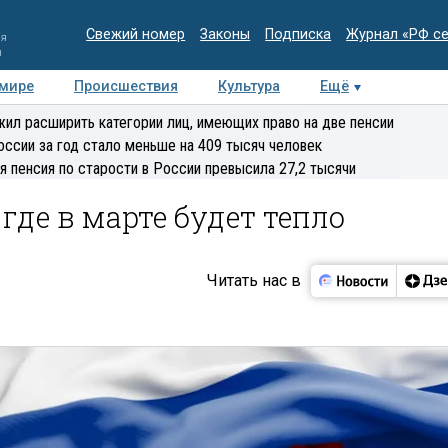
Свежий номер
Законы
Подписка
Журнал «РФ с
ия
и
 мире
Происшествия
Культура
Ещё
Медиацентр
Интервью
Колумнисты
Делова
ил расширить категории лиц, имеющих право на две пенсии
эксперт
оссии за год стало меньше на 409 тысяч человек
я пенсия по старости в России превысила 27,2 тысячи
где в марте будет тепло
Читать нас в