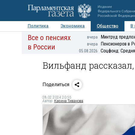
Издание
Федерального Собран
Российской Федераци
Политика
Экономика
Общество
В
Все о пенсиях
Фото
Авторы
Персоны
Мнения
Регионы
Минтруд предлож
вчера
Пенсионеров в Р
вчера
в России
Соцфонд: Средня
05.08.2026
Вильфанд рассказал, 
Поделиться
28.02.2024 20:55
Автор:
Карина Тиванова