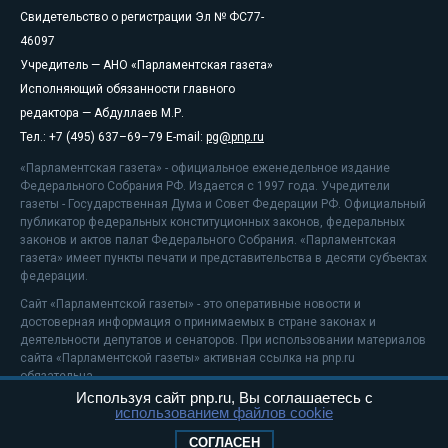
Свидетельство о регистрации Эл № ФС77-
46097
Учредитель — АНО «Парламентская газета»
Исполняющий обязанности главного
редактора — Абдуллаев М.Р.
Тел.: +7 (495) 637–69–79 E-mail:
pg@pnp.ru
«Парламентская газета» - официальное еженедельное издание
Федерального Собрания РФ. Издается с 1997 года. Учредители
газеты - Государственная Дума и Совет Федерации РФ. Официальный
публикатор федеральных конституционных законов, федеральных
законов и актов палат Федерального Собрания. «Парламентская
газета» имеет пункты печати и представительства в десяти субъектах
федерации.
Сайт «Парламентской газеты» - это оперативные новости и
достоверная информация о принимаемых в стране законах и
деятельности депутатов и сенаторов. При использовании материалов
сайта «Парламентской газеты» активная ссылка на pnp.ru
обязательна.
Используя сайт pnp.ru, Вы соглашаетесь с
На информационном ресурсе применяются
рекомендательные
использованием файлов cookie
технологии
Положение о защите персональных данных
СОГЛАСЕН