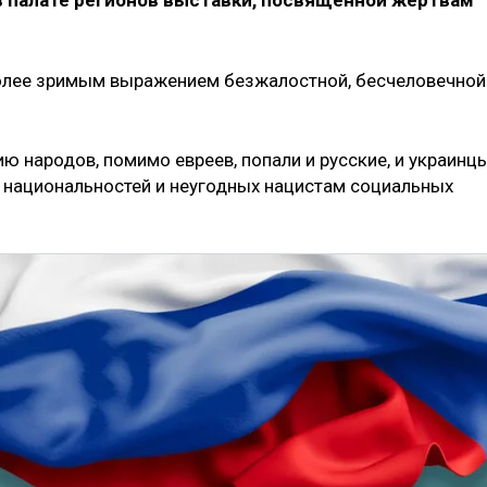
в палате регионов выставки, посвящённой жертвам
более зримым выражением безжалостной, бесчеловечной
ю народов, помимо евреев, попали и русские, и украинцы
х национальностей и неугодных нацистам социальных