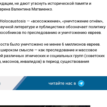
дации, не дают угаснуть исторической памяти и
ерена Валентина Матвиенко.
Holocaustosis — «всесожжение», «уничтожение огнём»,
аучной литературе и публицистике обозначает политику
 пособников по преследованию и уничтожению евреев.
коста было уничтожено не менее 6 миллионов евреев.
е широком смысле — как преследование и массовое
й различных этнических и социальных групп (советских
н, масонов, инвалидов) в период существования