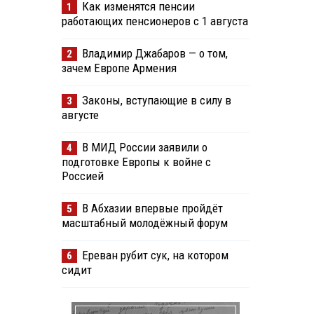
Как изменятся пенсии
1
работающих пенсионеров с 1 августа
Владимир Джабаров — о том,
2
зачем Европе Армения
Законы, вступающие в силу в
3
августе
В МИД России заявили о
4
подготовке Европы к войне с
Россией
В Абхазии впервые пройдёт
5
масштабный молодёжный форум
Ереван рубит сук, на котором
6
сидит