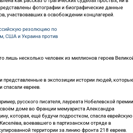
влена как рассказ о трагических судьбах простых, ни в
 представлены фотографии и биографические данные
ов, участвовавших в освобождении концлагерей.
оссийскую резолюцию по
м, США и Украина против
это лишь несколько человек из миллионов героев Велико
и представленные в экспозиции истории людей, которые
и спасали евреев.
ример, русского писателя, лауреата Нобелевской преми
в своём доме во Франции мемуариста Александра
ину, которая, ещё будучи подростком, спасла еврейскую
Киселёва, воевавшего в партизанском отряде в
купированной территории за линию фронта 218 евреев.