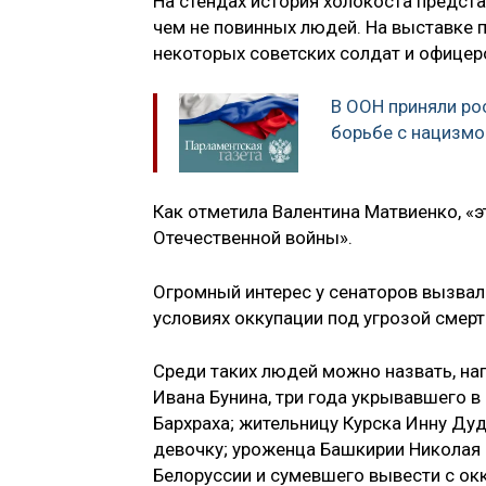
На стендах история холокоста предста
чем не повинных людей. На выставке
некоторых советских солдат и офицер
В ООН приняли р
борьбе с нацизмо
Как отметила Валентина Матвиенко, «
Отечественной войны».
Огромный интерес у сенаторов вызвал
условиях оккупации под угрозой смерт
Среди таких людей можно назвать, нап
Ивана Бунина, три года укрывавшего 
Бархраха; жительницу Курска Инну Дуд
девочку; уроженца Башкирии Николая 
Белоруссии и сумевшего вывести с ок