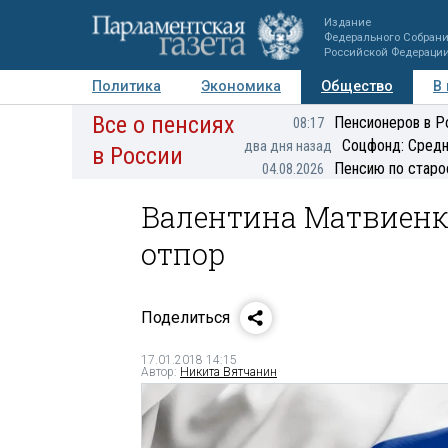
Издание
Федерального Собран
Российской Федераци
Политика
Экономика
Общество
В
Все о пенсиях
Фото
Авторы
Персоны
Мнения
Регионы
Пенсионеров в Р
08:17
Соцфонд: Средн
два дня назад
в России
Пенсию по старо
04.08.2026
Валентина Матвиенк
отпор
Поделиться
17.01.2018 14:15
Автор:
Никита Вятчанин