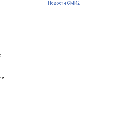
Новости СМИ2
й
 в
и