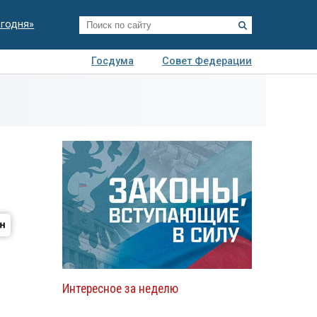
егодня»
Госдума
Совет Федерации
я
Авто
Недвижимость
Технологии
иза
Интересное за неделю