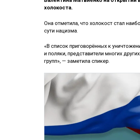
Валентина Матвиенко на открытии 
холокоста.
Она отметила, что холокост стал наи
сути нацизма.
«В список приговорённых к уничтожени
и поляки, представители многих други
групп», — заметила спикер.