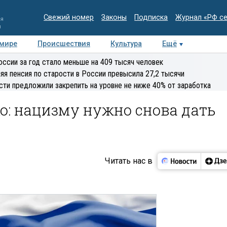
Свежий номер
Законы
Подписка
Журнал «РФ с
ия
и
 мире
Происшествия
Культура
Ещё
Медиацентр
Интервью
Колумнисты
Делова
оссии за год стало меньше на 409 тысяч человек
эксперт
яя пенсия по старости в России превысила 27,2 тысячи
сти предложили закрепить на уровне не ниже 40% от заработка
о: нацизму нужно снова дать
Читать нас в