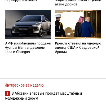
подверглась самой крупной
атаке дронов
В РФ возобновили продажи
Кремль ответил на ядерную
Hyundai Elantra: дешевле
сделку США и Саудовской
Lada и Changan
Аравии
Интересное за неделю
В Абхазии впервые пройдёт масштабный
1
молодёжный форум