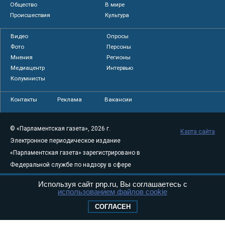
Общество
В мире
Происшествия
Культура
Видео
Опросы
Фото
Персоны
Мнения
Регионы
Медиацентр
Интервью
Колумнисты
Контакты
Реклама
Вакансии
© «Парламентская газета», 2026 г.
Карта сайта
Электронное периодическое издание
«Парламентская газета» зарегистрировано в
Федеральной службе по надзору в сфере
связи, информационных технологий и
Используя сайт pnp.ru, Вы соглашаетесь с
массовых коммуникаций (Роскомнадзор) 05
использованием файлов cookie
августа 2011 года. 18+
СОГЛАСЕН
Свидетельство о регистрации Эл № ФС77-