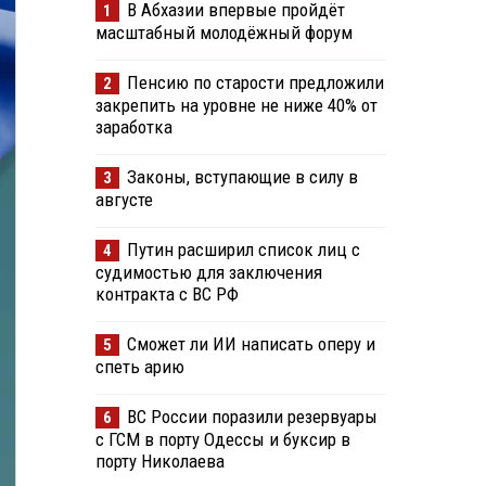
В Абхазии впервые пройдёт
1
масштабный молодёжный форум
Пенсию по старости предложили
2
закрепить на уровне не ниже 40% от
заработка
Законы, вступающие в силу в
3
августе
Путин расширил список лиц с
4
судимостью для заключения
контракта с ВС РФ
Сможет ли ИИ написать оперу и
5
спеть арию
ВС России поразили резервуары
6
с ГСМ в порту Одессы и буксир в
порту Николаева