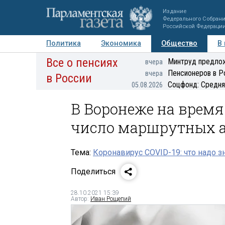
Издание
Федерального Собран
Российской Федераци
Политика
Экономика
Общество
В
Все о пенсиях
Фото
Авторы
Персоны
Мнения
Регионы
Минтруд предлож
вчера
Пенсионеров в Р
вчера
в России
Соцфонд: Средня
05.08.2026
В Воронеже на врем
число маршрутных а
Тема:
Коронавирус COVID-19: что надо з
Поделиться
28.10.2021 15:39
Автор:
Иван Рощепий