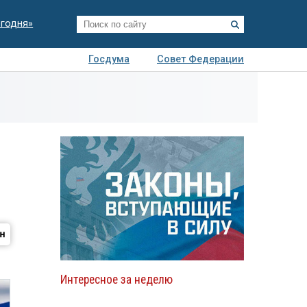
егодня»
Госдума
Совет Федерации
я
Авто
Недвижимость
Технологии
иза
Интересное за неделю