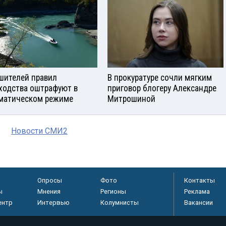
шителей правил
В прокуратуре сочли мягким
ходства оштрафуют в
приговор блогеру Александре
матическом режиме
Митрошиной
Новости СМИ2
Опросы
Фото
Контакты
ы
Мнения
Регионы
Реклама
ентр
Интервью
Колумнисты
Вакансии