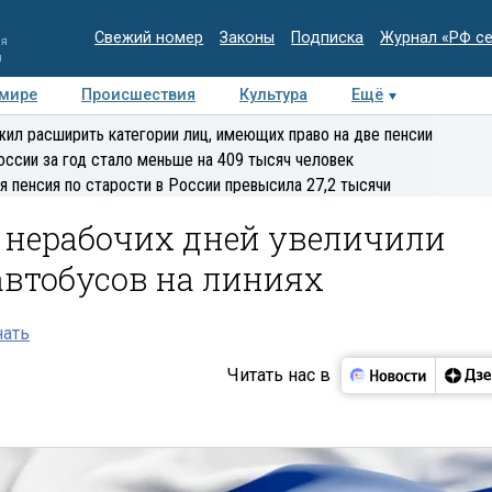
Свежий номер
Законы
Подписка
Журнал «РФ с
ия
и
 мире
Происшествия
Культура
Ещё
Медиацентр
Интервью
Колумнисты
Делова
ил расширить категории лиц, имеющих право на две пенсии
эксперт
оссии за год стало меньше на 409 тысяч человек
я пенсия по старости в России превысила 27,2 тысячи
я нерабочих дней увеличили
втобусов на линиях
нать
Читать нас в