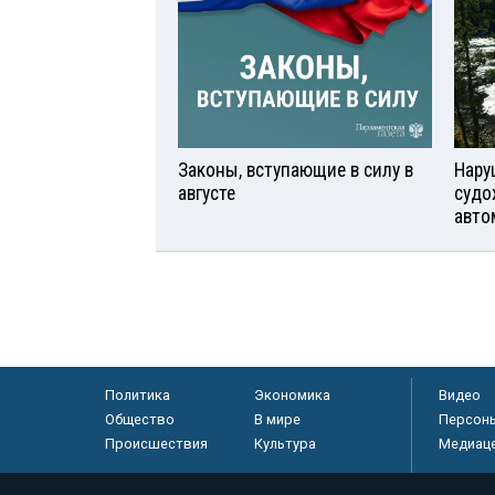
Законы, вступающие в силу в
Нару
августе
судо
авто
Политика
Экономика
Видео
Общество
В мире
Персон
Происшествия
Культура
Медиац