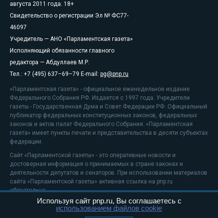
августа 2011 года. 18+
Свидетельство о регистрации Эл № ФС77-
46097
Учредитель — АНО «Парламентская газета»
Исполняющий обязанности главного
редактора — Абдуллаев М.Р.
Тел.: +7 (495) 637–69–79 E-mail:
pg@pnp.ru
«Парламентская газета» - официальное еженедельное издание
Федерального Собрания РФ. Издается с 1997 года. Учредители
газеты - Государственная Дума и Совет Федерации РФ. Официальный
публикатор федеральных конституционных законов, федеральных
законов и актов палат Федерального Собрания. «Парламентская
газета» имеет пункты печати и представительства в десяти субъектах
федерации.
Сайт «Парламентской газеты» - это оперативные новости и
достоверная информация о принимаемых в стране законах и
деятельности депутатов и сенаторов. При использовании материалов
сайта «Парламентской газеты» активная ссылка на pnp.ru
обязательна.
Используя сайт pnp.ru, Вы соглашаетесь с
На информационном ресурсе применяются
рекомендательные
использованием файлов cookie
технологии