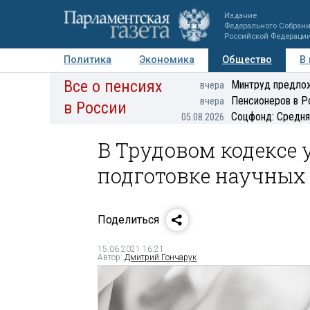
Издание
Федерального Собран
Российской Федераци
Политика
Экономика
Общество
В
Все о пенсиях
Фото
Авторы
Персоны
Мнения
Регионы
Минтруд предлож
вчера
Пенсионеров в Р
вчера
в России
Соцфонд: Средня
05.08.2026
В Трудовом кодексе 
подготовке научных
Поделиться
15.06.2021 16:21
Автор:
Дмитрий Гончарук