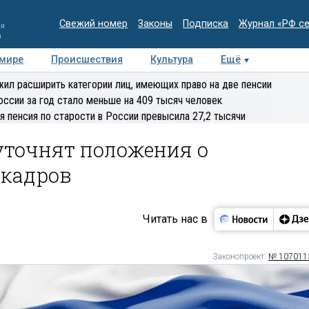
Свежий номер
Законы
Подписка
Журнал «РФ с
ия
и
 мире
Происшествия
Культура
Ещё
Медиацентр
Интервью
Колумнисты
Делова
ил расширить категории лиц, имеющих право на две пенсии
эксперт
оссии за год стало меньше на 409 тысяч человек
я пенсия по старости в России превысила 27,2 тысячи
уточнят положения о
 кадров
Читать нас в
Законопроект:
№ 107011