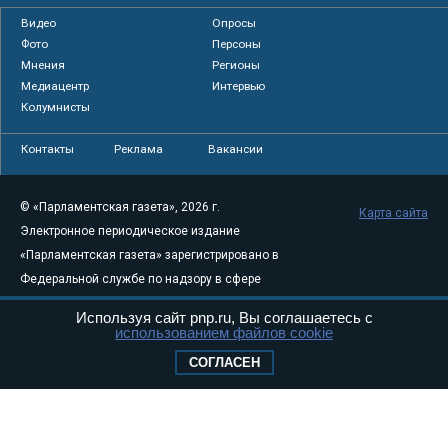
Видео
Опросы
Фото
Персоны
Мнения
Регионы
Медиацентр
Интервью
Колумнисты
Контакты
Реклама
Вакансии
© «Парламентская газета», 2026 г.
Карта сайта
Электронное периодическое издание
«Парламентская газета» зарегистрировано в
Федеральной службе по надзору в сфере
связи, информационных технологий и
Используя сайт pnp.ru, Вы соглашаетесь с
массовых коммуникаций (Роскомнадзор) 05
использованием файлов cookie
августа 2011 года. 18+
СОГЛАСЕН
Свидетельство о регистрации Эл № ФС77-
46097
Учредитель — АНО «Парламентская газета»
Исполняющий обязанности главного