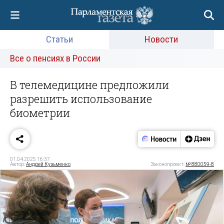
Статьи
Новости
Все о пенсиях в России
В телемедицине предложили
разрешить использование
биометрии
01.04.2025 16:37
Автор:
Андрей Кузьменко
Законопроект:
№ 880059-8