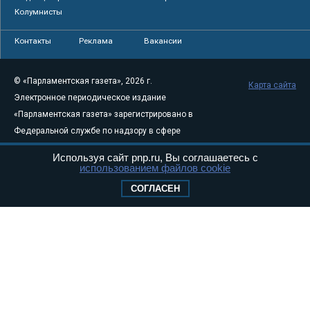
Колумнисты
Контакты
Реклама
Вакансии
© «Парламентская газета», 2026 г.
Карта сайта
Электронное периодическое издание
«Парламентская газета» зарегистрировано в
Федеральной службе по надзору в сфере
связи, информационных технологий и
Используя сайт pnp.ru, Вы соглашаетесь с
массовых коммуникаций (Роскомнадзор) 05
использованием файлов cookie
августа 2011 года. 18+
СОГЛАСЕН
Свидетельство о регистрации Эл № ФС77-
46097
Учредитель — АНО «Парламентская газета»
Исполняющий обязанности главного
редактора — Абдуллаев М.Р.
Тел.: +7 (495) 637–69–79 E-mail:
pg@pnp.ru
«Парламентская газета» - официальное еженедельное издание