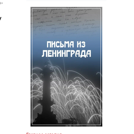
а»
у
м