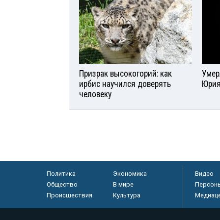
Призрак высокогорий: как
Умер
ирбис научился доверять
Юрия
человеку
Политика
Экономика
Видео
Общество
В мире
Персон
Происшествия
Культура
Медиац