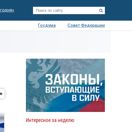
егодня»
Госдума
Совет Федерации
я
Авто
Недвижимость
Технологии
иза
Интересное за неделю