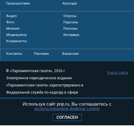
Происшествия
Культура
Видео
Опросы
Фото
Персоны
Мнения
Регионы
Медиацентр
Интервью
Колумнисты
Контакты
Реклама
Вакансии
© «Парламентская газета», 2026 г.
Карта сайта
Электронное периодическое издание
«Парламентская газета» зарегистрировано в
Федеральной службе по надзору в сфере
связи, информационных технологий и
Используя сайт pnp.ru, Вы соглашаетесь с
массовых коммуникаций (Роскомнадзор) 05
использованием файлов cookie
августа 2011 года. 18+
СОГЛАСЕН
Свидетельство о регистрации Эл № ФС77-
46097