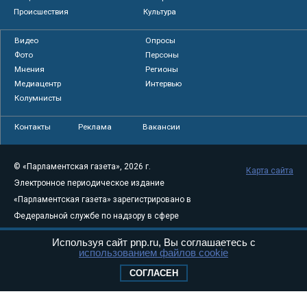
Происшествия
Культура
Видео
Опросы
Фото
Персоны
Мнения
Регионы
Медиацентр
Интервью
Колумнисты
Контакты
Реклама
Вакансии
© «Парламентская газета», 2026 г.
Карта сайта
Электронное периодическое издание
«Парламентская газета» зарегистрировано в
Федеральной службе по надзору в сфере
связи, информационных технологий и
Используя сайт pnp.ru, Вы соглашаетесь с
массовых коммуникаций (Роскомнадзор) 05
использованием файлов cookie
августа 2011 года. 18+
СОГЛАСЕН
Свидетельство о регистрации Эл № ФС77-
46097