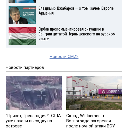
Владимир Джабаров — о том, зачем Европе
Армения
Орбан прокомментировал ситуацию в
Венгрии цитатой Чернышевского на русском
языке
Новости СМИ2
Новости партнеров
"Привет, Гренландия!": США
Склад Wildberries в
уже начали высадку на
Волгограде загорелся
острове
после ночной атаки ВСУ