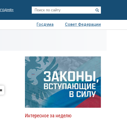
егодня»
Госдума
Совет Федерации
я
Авто
Недвижимость
Технологии
иза
Интересное за неделю