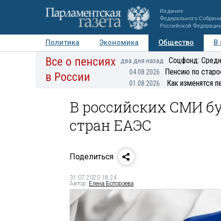
Издание
Федерального Собран
Российской Федераци
Политика
Экономика
Общество
В
Все о пенсиях
Фото
Авторы
Персоны
Мнения
Регионы
Соцфонд: Средн
два дня назад
Пенсию по старо
04.08.2026
в России
Как изменятся п
01.08.2026
В российских СМИ б
стран ЕАЭС
Поделиться
31.07.2020 18:24
Автор:
Елена Ботороева