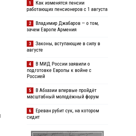
Как изменятся пенсии
1
работающих пенсионеров с 1 августа
Владимир Джабаров — о том,
2
зачем Европе Армения
Законы, вступающие в силу в
3
августе
В МИД России заявили о
4
подготовке Европы к войне с
Россией
В Абхазии впервые пройдёт
5
масштабный молодёжный форум
Ереван рубит сук, на котором
6
И
сидит