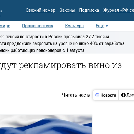
Свежий номер
Законы
Подписка
Журнал «РФ с
ия
и
 мире
Происшествия
Культура
Ещё
Медиацентр
Интервью
Колумнисты
Делова
яя пенсия по старости в России превысила 27,2 тысячи
эксперт
сти предложили закрепить на уровне не ниже 40% от заработка
енсии работающих пенсионеров с 1 августа
удут рекламировать вино из
Читать нас в