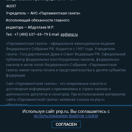
46097
Учредитель — АНО «Парламентская газета»
Исполняющий обязанности главного
редактора — Абдуллаев М.Р.
Тел.: +7 (495) 637–69–79 E-mail:
pg@pnp.ru
«Парламентская газета» - официальное еженедельное издание
Федерального Собрания РФ. Издается с 1997 года. Учредители
газеты - Государственная Дума и Совет Федерации РФ. Официальный
публикатор федеральных конституционных законов, федеральных
законов и актов палат Федерального Собрания. «Парламентская
газета» имеет пункты печати и представительства в десяти субъектах
федерации.
Сайт «Парламентской газеты» - это оперативные новости и
достоверная информация о принимаемых в стране законах и
деятельности депутатов и сенаторов. При использовании материалов
сайта «Парламентской газеты» активная ссылка на pnp.ru
обязательна.
Используя сайт pnp.ru, Вы соглашаетесь с
На информационном ресурсе применяются
рекомендательные
использованием файлов cookie
технологии
Положение о защите персональных данных
СОГЛАСЕН