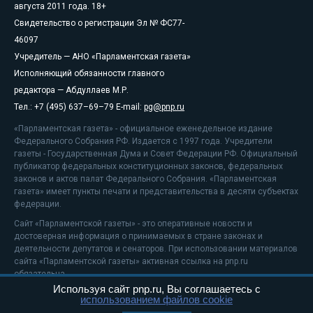
августа 2011 года. 18+
Свидетельство о регистрации Эл № ФС77-
46097
Учредитель — АНО «Парламентская газета»
Исполняющий обязанности главного
редактора — Абдуллаев М.Р.
Тел.: +7 (495) 637–69–79 E-mail:
pg@pnp.ru
«Парламентская газета» - официальное еженедельное издание
Федерального Собрания РФ. Издается с 1997 года. Учредители
газеты - Государственная Дума и Совет Федерации РФ. Официальный
публикатор федеральных конституционных законов, федеральных
законов и актов палат Федерального Собрания. «Парламентская
газета» имеет пункты печати и представительства в десяти субъектах
федерации.
Сайт «Парламентской газеты» - это оперативные новости и
достоверная информация о принимаемых в стране законах и
деятельности депутатов и сенаторов. При использовании материалов
сайта «Парламентской газеты» активная ссылка на pnp.ru
обязательна.
Используя сайт pnp.ru, Вы соглашаетесь с
На информационном ресурсе применяются
рекомендательные
использованием файлов cookie
технологии