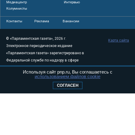
Медиацентр
Интервью
Колумнисты
Контакты
Реклама
Вакансии
© «Парламентская газета», 2026 г.
Карта сайта
Электронное периодическое издание
«Парламентская газета» зарегистрировано в
Федеральной службе по надзору в сфере
связи, информационных технологий и
Используя сайт pnp.ru, Вы соглашаетесь с
массовых коммуникаций (Роскомнадзор) 05
использованием файлов cookie
августа 2011 года. 18+
СОГЛАСЕН
Свидетельство о регистрации Эл № ФС77-
46097
Учредитель — АНО «Парламентская газета»
Исполняющий обязанности главного
редактора — Абдуллаев М.Р.
Тел.: +7 (495) 637–69–79 E-mail:
pg@pnp.ru
«Парламентская газета» - официальное еженедельное издание