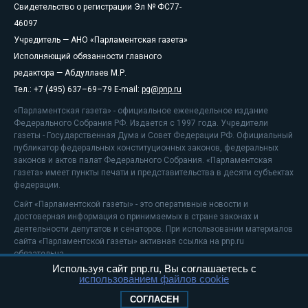
Свидетельство о регистрации Эл № ФС77-
46097
Учредитель — АНО «Парламентская газета»
Исполняющий обязанности главного
редактора — Абдуллаев М.Р.
Тел.: +7 (495) 637–69–79 E-mail:
pg@pnp.ru
«Парламентская газета» - официальное еженедельное издание
Федерального Собрания РФ. Издается с 1997 года. Учредители
газеты - Государственная Дума и Совет Федерации РФ. Официальный
публикатор федеральных конституционных законов, федеральных
законов и актов палат Федерального Собрания. «Парламентская
газета» имеет пункты печати и представительства в десяти субъектах
федерации.
Сайт «Парламентской газеты» - это оперативные новости и
достоверная информация о принимаемых в стране законах и
деятельности депутатов и сенаторов. При использовании материалов
сайта «Парламентской газеты» активная ссылка на pnp.ru
обязательна.
Используя сайт pnp.ru, Вы соглашаетесь с
На информационном ресурсе применяются
рекомендательные
использованием файлов cookie
технологии
Положение о защите персональных данных
СОГЛАСЕН