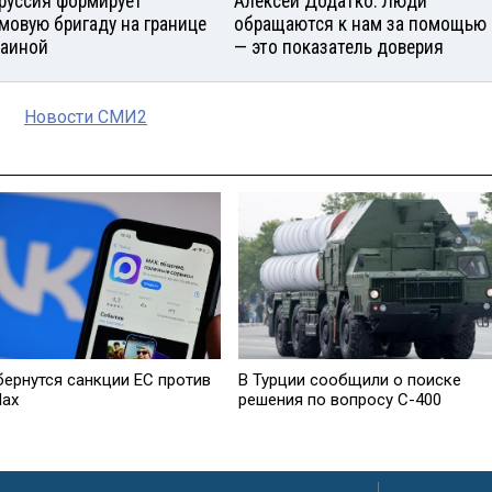
руссия формирует
Алексей Додатко: Люди
мовую бригаду на границе
обращаются к нам за помощью
раиной
— это показатель доверия
Новости СМИ2
бернутся санкции ЕС против
В Турции сообщили о поиске
Max
решения по вопросу С-400