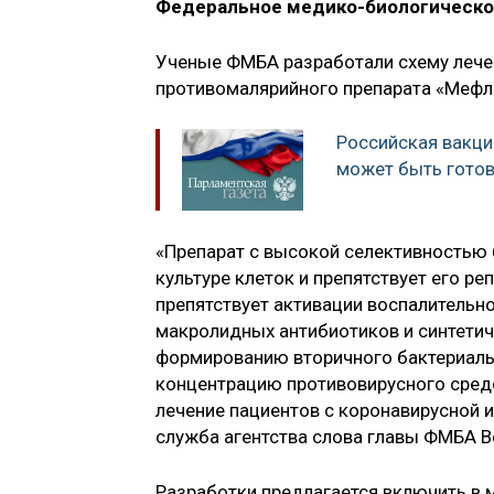
Федеральное медико-биологическое
Ученые ФМБА разработали схему лече
противомалярийного препарата «Мефл
Российская вакци
может быть готов
«Препарат с высокой селективностью 
культуре клеток и препятствует его р
препятствует активации воспалительн
макролидных антибиотиков и синтетич
формированию вторичного бактериальн
концентрацию противовирусного средс
лечение пациентов с коронавирусной и
служба агентства слова главы ФМБА В
Разработки предлагается включить в