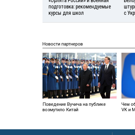
«Орлята России» и военная
Бело
подготовка: рекомендуемые
штур
курсы для школ
с Ук
Новости партнеров
Поведение Вучича на публике
Чем о
возмутило Китай
VK и 