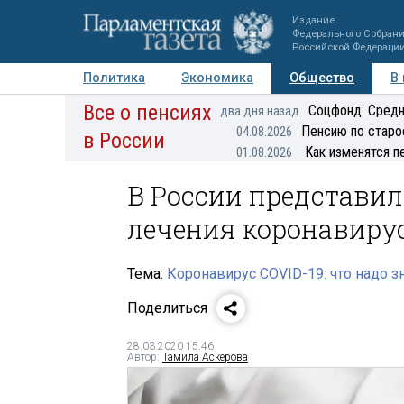
Издание
Федерального Собран
Российской Федераци
Политика
Экономика
Общество
В
Все о пенсиях
Фото
Авторы
Персоны
Мнения
Регионы
Соцфонд: Средн
два дня назад
Пенсию по старо
04.08.2026
в России
Как изменятся п
01.08.2026
В России представи
лечения коронавиру
Тема:
Коронавирус COVID-19: что надо з
Поделиться
28.03.2020 15:46
Автор:
Тамила Аскерова