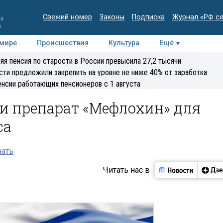
Свежий номер
Законы
Подписка
Журнал «РФ с
ия
и
 мире
Происшествия
Культура
Ещё
Медиацентр
Интервью
Колумнисты
Делова
яя пенсия по старости в России превысила 27,2 тысячи
эксперт
сти предложили закрепить на уровне не ниже 40% от заработка
енсии работающих пенсионеров с 1 августа
ли препарат «Мефлохин» для
са
нать
Читать нас в