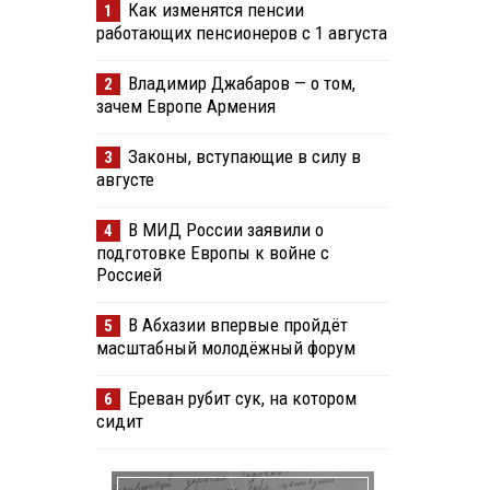
Как изменятся пенсии
1
работающих пенсионеров с 1 августа
Владимир Джабаров — о том,
2
зачем Европе Армения
Законы, вступающие в силу в
3
августе
В МИД России заявили о
4
подготовке Европы к войне с
Россией
В Абхазии впервые пройдёт
5
масштабный молодёжный форум
Ереван рубит сук, на котором
6
сидит