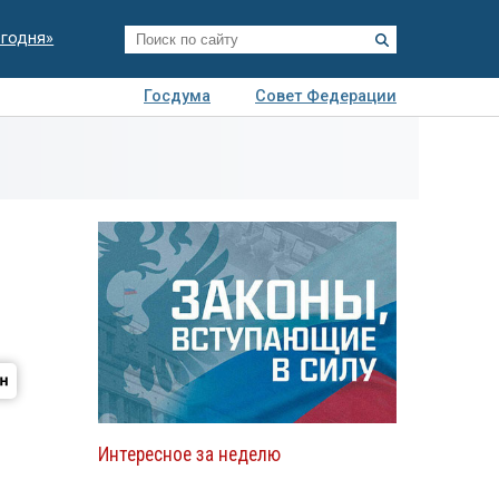
егодня»
Госдума
Совет Федерации
я
Авто
Недвижимость
Технологии
иза
Интересное за неделю