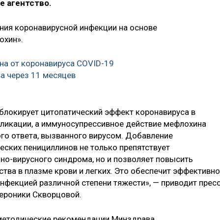
 агентство.
ния коронавирусной инфекции на основе
охин».
на от коронавируса COVID-19
а через 11 месяцев
блокирует цитопатический эффект коронавируса в
епликации, а иммуносупрессивное действие мефлохина
ого ответа, вызванного вирусом. Добавление
еских пенициллинов не только препятствует
о-вирусного синдрома, но и позволяет повысить
тва в плазме крови и легких. Это обеспечит эффективн
нфекцией различной степени тяжести», — приводит пресс
ероники Скворцовой.
 методические рекомендации Минздрава.