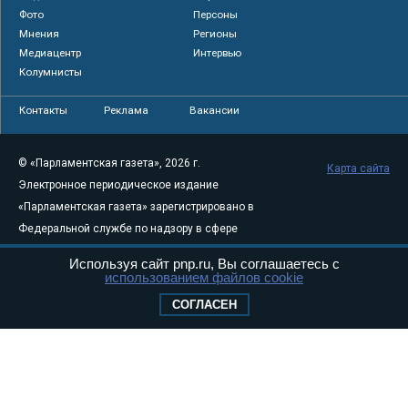
Фото
Персоны
Мнения
Регионы
Медиацентр
Интервью
Колумнисты
Контакты
Реклама
Вакансии
© «Парламентская газета», 2026 г.
Карта сайта
Электронное периодическое издание
«Парламентская газета» зарегистрировано в
Федеральной службе по надзору в сфере
связи, информационных технологий и
Используя сайт pnp.ru, Вы соглашаетесь с
массовых коммуникаций (Роскомнадзор) 05
использованием файлов cookie
августа 2011 года. 18+
СОГЛАСЕН
Свидетельство о регистрации Эл № ФС77-
46097
Учредитель — АНО «Парламентская газета»
Исполняющий обязанности главного
редактора — Абдуллаев М.Р.