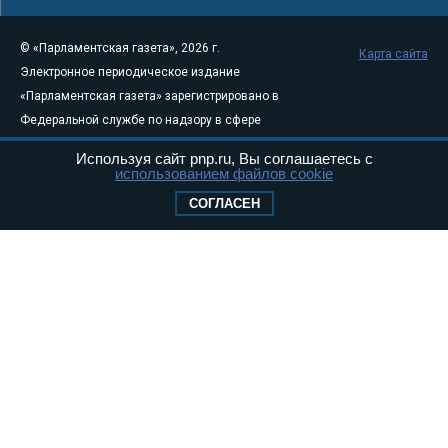
© «Парламентская газета», 2026 г.
Карта сайта
Электронное периодическое издание
«Парламентская газета» зарегистрировано в
Федеральной службе по надзору в сфере
связи, информационных технологий и
Используя сайт pnp.ru, Вы соглашаетесь с
массовых коммуникаций (Роскомнадзор) 05
использованием файлов cookie
августа 2011 года. 18+
СОГЛАСЕН
Свидетельство о регистрации Эл № ФС77-
46097
Учредитель — АНО «Парламентская газета»
Исполняющий обязанности главного
редактора — Абдуллаев М.Р.
Тел.: +7 (495) 637–69–79 E-mail:
pg@pnp.ru
«Парламентская газета» - официальное еженедельное издание
Федерального Собрания РФ. Издается с 1997 года. Учредители
газеты - Государственная Дума и Совет Федерации РФ. Официальный
публикатор федеральных конституционных законов, федеральных
законов и актов палат Федерального Собрания. «Парламентская