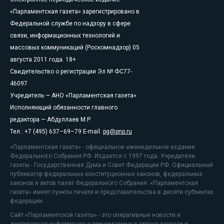
«Парламентская газета» зарегистрировано в
Федеральной службе по надзору в сфере
связи, информационных технологий и
массовых коммуникаций (Роскомнадзор) 05
августа 2011 года. 18+
Свидетельство о регистрации Эл № ФС77-
46097
Учредитель — АНО «Парламентская газета»
Исполняющий обязанности главного
редактора — Абдуллаев М.Р.
Тел.: +7 (495) 637–69–79 E-mail:
pg@pnp.ru
«Парламентская газета» - официальное еженедельное издание
Федерального Собрания РФ. Издается с 1997 года. Учредители
газеты - Государственная Дума и Совет Федерации РФ. Официальный
публикатор федеральных конституционных законов, федеральных
законов и актов палат Федерального Собрания. «Парламентская
газета» имеет пункты печати и представительства в десяти субъектах
федерации.
Сайт «Парламентской газеты» - это оперативные новости и
достоверная информация о принимаемых в стране законах и