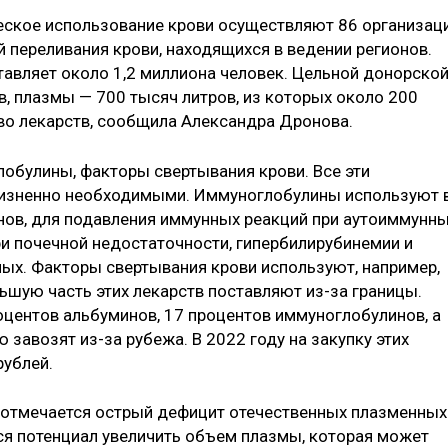
ическое использование крови осуществляют 86 организац
 переливания крови, находящихся в ведении регионов.
авляет около 1,2 миллиона человек. Цельной донорско
в, плазмы — 700 тысяч литров, из которых около 200
во лекарств, сообщила Александра Дронова.
обулины, факторы свертывания крови. Все эти
жизненно необходимыми. Иммуноглобулины используют 
анов, для подавления иммунных реакций при аутоиммунн
и почечной недостаточности, гипербилирубинемии и
ых. Факторы свертывания крови используют, например,
ьшую часть этих лекарств поставляют из-за границы.
оцентов альбуминов, 17 процентов иммуноглобулинов, а
завозят из-за рубежа. В 2022 году на закупку этих
рублей.
, отмечается острый дефицит отечественных плазменных
тся потенциал увеличить объем плазмы, которая может