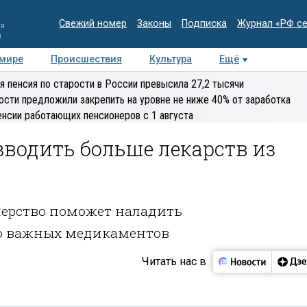
Свежий номер
Законы
Подписка
Журнал «РФ с
ия
и
 мире
Происшествия
Культура
Ещё
Медиацентр
Интервью
Колумнисты
Делова
я пенсия по старости в России превысила 27,2 тысячи
эксперт
ости предложили закрепить на уровне не ниже 40% от заработка
енсии работающих пенсионеров с 1 августа
зводить больше лекарств из
нерство поможет наладить
о важных медикаментов
Читать нас в