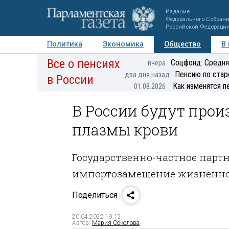
Издание
Федерального Собран
Российской Федераци
Политика
Экономика
Общество
В
Все о пенсиях
Фото
Авторы
Персоны
Мнения
Регионы
Соцфонд: Средня
вчера
Пенсию по стар
два дня назад
в России
Как изменятся п
01.08.2026
В России будут прои
плазмы крови
Государственно-частное парт
импортозамещение жизненн
Поделиться
20.04.2022 19:12
Автор:
Мария Соколова