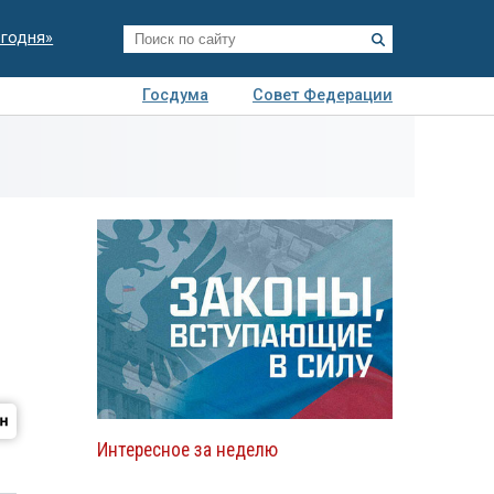
егодня»
Госдума
Совет Федерации
я
Авто
Недвижимость
Технологии
иза
Интересное за неделю