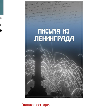
а»
в
е
и
Главное сегодня