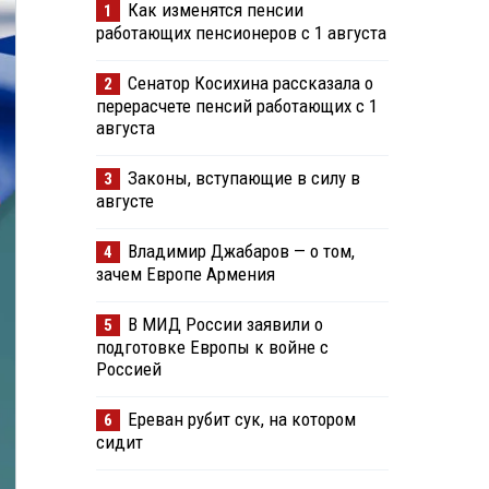
Как изменятся пенсии
1
работающих пенсионеров с 1 августа
Сенатор Косихина рассказала о
2
перерасчете пенсий работающих с 1
августа
Законы, вступающие в силу в
3
августе
Владимир Джабаров — о том,
4
зачем Европе Армения
В МИД России заявили о
5
подготовке Европы к войне с
Россией
Ереван рубит сук, на котором
6
сидит