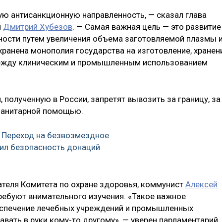
ю антисанкционную направленность, — сказал глава
я
Дмитрий Хубезов
. — Самая важная цель — это развитие
сти путем увеличения объема заготовляемой плазмы 
хранена монополия государства на изготовление, хранен
между клиническим и промышленным использованием
 полученную в России, запретят вывозить за границу, за
уманитарной помощью.
: Переход на безвозмездное
ил безопасность донаций
теля Комитета по охране здоровья, коммунист
Алексей
ребуют внимательного изучения. «Такое важное
беспечение лечебных учреждений и промышленных
вать в руки кому-то другому», — уверен парламентарий.