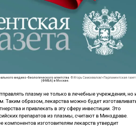
ального медико-биологического агентства
© Игорь Самохвалов/«Парламентская газет
(ФМБА) в Москве.
тправлять плазму не только в лечебные учреждения, но 
. Таким образом, лекарства можно будет изготавливат
нерства и привлекать в эту сферу инвестиции. Это
сийских препаратов из плазмы, считают в Минздраве.
ее компонентов изготовителям лекарств утвердит