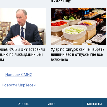
в 2027 году
ушев: ФСБ и ЦРУ готовили
Удар по фигуре: как не набрать
ацию по ликвидации бен
лишний вес в отпуске, где все
на
включено
Новости СМИ2
Новости МирТесен
Опросы
Фото
Контакты