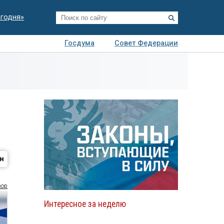
егодня»
Госдума
Совет Федерации
я
Авто
Недвижимость
Технологии
иза
зор
Интересное за неделю