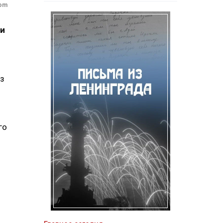
com
 и
аз
го