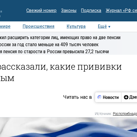
Свежий номер
Законы
Подписка
Журнал «РФ с
ия
и
 мире
Происшествия
Культура
Ещё
Медиацентр
Интервью
Колумнисты
Делова
ил расширить категории лиц, имеющих право на две пенсии
эксперт
оссии за год стало меньше на 409 тысяч человек
я пенсия по старости в России превысила 27,2 тысячи
рассказали, какие прививки
лым
Читать нас в
Источник:
Роспотребнад