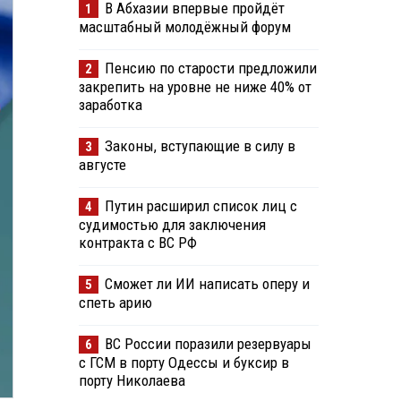
В Абхазии впервые пройдёт
1
масштабный молодёжный форум
Пенсию по старости предложили
2
закрепить на уровне не ниже 40% от
заработка
Законы, вступающие в силу в
3
августе
Путин расширил список лиц с
4
судимостью для заключения
контракта с ВС РФ
Сможет ли ИИ написать оперу и
5
спеть арию
ВС России поразили резервуары
6
с ГСМ в порту Одессы и буксир в
порту Николаева