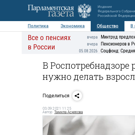
Издание
Федерального Собран
Российской Федераци
Политика
Экономика
Общество
В
Все о пенсиях
Фото
Авторы
Персоны
Мнения
Регионы
Минтруд предлож
вчера
Пенсионеров в Р
вчера
в России
Соцфонд: Средня
05.08.2026
В Роспотребнадзоре 
нужно делать взрос
Поделиться
03.09.2021 11:25
Автор:
Тамила Аскерова