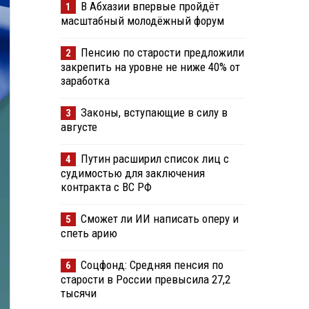
В Абхазии впервые пройдёт
1
масштабный молодёжный форум
Пенсию по старости предложили
2
закрепить на уровне не ниже 40% от
заработка
Законы, вступающие в силу в
3
августе
Путин расширил список лиц с
4
судимостью для заключения
контракта с ВС РФ
Сможет ли ИИ написать оперу и
5
спеть арию
Соцфонд: Средняя пенсия по
6
старости в России превысила 27,2
тысячи