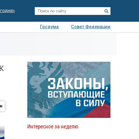
егодня»
Госдума
Совет Федерации
я
Авто
Недвижимость
Технологии
иза
к
Интересное за неделю