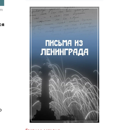
om
ся
о