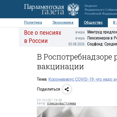
Издание
Федерального Собран
Российской Федераци
Политика
Экономика
Общество
В
Все о пенсиях
Фото
Авторы
Персоны
Мнения
Регионы
Минтруд предлож
вчера
Пенсионеров в Р
вчера
в России
Соцфонд: Средня
05.08.2026
В Роспотребнадзоре 
вакцинации
Тема:
Коронавирус COVID-19: что надо з
Поделиться
20.10.2021 19:39
Автор:
Александра Гуляева