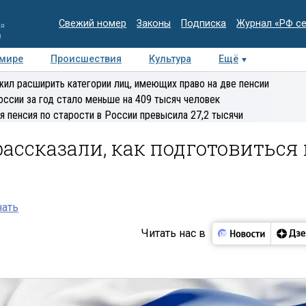
Свежий номер
Законы
Подписка
Журнал «РФ с
ия
и
 мире
Происшествия
Культура
Ещё
Медиацентр
Интервью
Колумнисты
Делова
ил расширить категории лиц, имеющих право на две пенсии
эксперт
оссии за год стало меньше на 409 тысяч человек
я пенсия по старости в России превысила 27,2 тысячи
рассказали, как подготовиться 
нать
Читать нас в