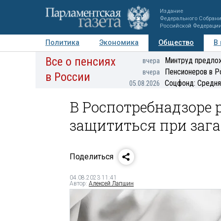
Издание
Федерального Собран
Российской Федераци
Политика
Экономика
Общество
В
Все о пенсиях
Фото
Авторы
Персоны
Мнения
Регионы
Минтруд предлож
вчера
Пенсионеров в Р
вчера
в России
Соцфонд: Средня
05.08.2026
В Роспотребнадзоре 
защититься при зага
Поделиться
04.08.2023 11:41
Автор:
Алексей Лапшин