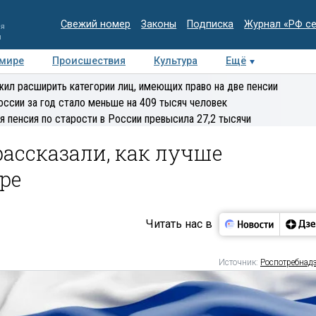
Свежий номер
Законы
Подписка
Журнал «РФ с
ия
и
 мире
Происшествия
Культура
Ещё
Медиацентр
Интервью
Колумнисты
Делова
ил расширить категории лиц, имеющих право на две пенсии
эксперт
оссии за год стало меньше на 409 тысяч человек
я пенсия по старости в России превысила 27,2 тысячи
рассказали, как лучше
ре
Читать нас в
Источник:
Роспотребнад