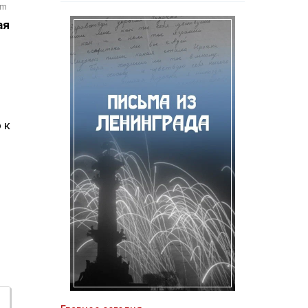
om
ая
 к