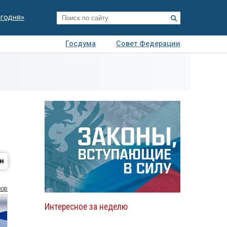
егодня»
Госдума
Совет Федерации
я
Авто
Недвижимость
Технологии
иза
зор
Интересное за неделю