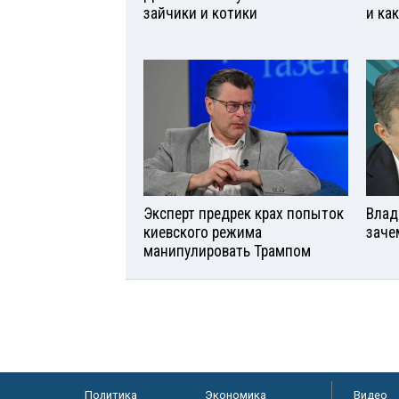
зайчики и котики
и ка
Эксперт предрек крах попыток
Влад
киевского режима
заче
манипулировать Трампом
Политика
Экономика
Видео