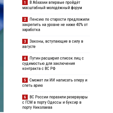
В Абхазии впервые пройдёт
1
масштабный молодёжный форум
Пенсию по старости предложили
2
закрепить на уровне не ниже 40% от
заработка
Законы, вступающие в силу в
3
августе
Путин расширил список лиц с
4
судимостью для заключения
контракта с ВС РФ
Сможет ли ИИ написать оперу и
5
спеть арию
ВС России поразили резервуары
6
с ГСМ в порту Одессы и буксир в
порту Николаева