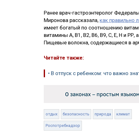
Ранее врач-гастроэнтеролог Федераль
Миронова рассказала,
как правильно 
имеет богатый по соотношению витами
витамины А, В1, В2, В6, В9, С, Е, Н и РР
Пищевые волокна, содержащиеся в ар
Читайте также:
• В отпуск с ребенком: что важно зна
отдых
безопасность
природа
климат
Роспотребнадзор