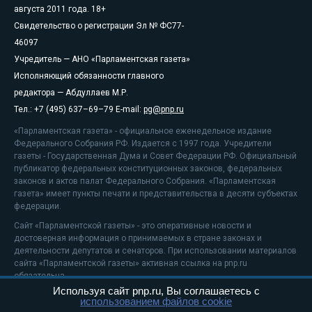
августа 2011 года. 18+
Свидетельство о регистрации Эл № ФС77-
46097
Учредитель — АНО «Парламентская газета»
Исполняющий обязанности главного
редактора — Абдуллаев М.Р.
Тел.: +7 (495) 637–69–79 E-mail:
pg@pnp.ru
«Парламентская газета» - официальное еженедельное издание
Федерального Собрания РФ. Издается с 1997 года. Учредители
газеты - Государственная Дума и Совет Федерации РФ. Официальный
публикатор федеральных конституционных законов, федеральных
законов и актов палат Федерального Собрания. «Парламентская
газета» имеет пункты печати и представительства в десяти субъектах
федерации.
Сайт «Парламентской газеты» - это оперативные новости и
достоверная информация о принимаемых в стране законах и
деятельности депутатов и сенаторов. При использовании материалов
сайта «Парламентской газеты» активная ссылка на pnp.ru
обязательна.
Используя сайт pnp.ru, Вы соглашаетесь с
На информационном ресурсе применяются
рекомендательные
использованием файлов cookie
технологии