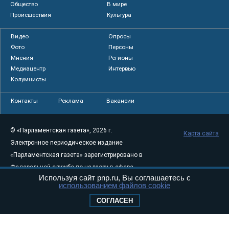
Общество
В мире
Происшествия
Культура
Видео
Опросы
Фото
Персоны
Мнения
Регионы
Медиацентр
Интервью
Колумнисты
Контакты
Реклама
Вакансии
© «Парламентская газета», 2026 г.
Карта сайта
Электронное периодическое издание
«Парламентская газета» зарегистрировано в
Федеральной службе по надзору в сфере
Используя сайт pnp.ru, Вы соглашаетесь с
связи, информационных технологий и
использованием файлов cookie
массовых коммуникаций (Роскомнадзор) 05
СОГЛАСЕН
августа 2011 года. 18+
Свидетельство о регистрации Эл № ФС77-
46097