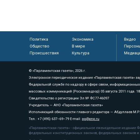
Политика
Экономика
Видео
Общество
В мире
Персон
Происшествия
Культура
Медиац
© «Парламентская газета», 2026 г.
Электронное периодическое издание «Парламентская газета» за
Федеральной службе по надзору в сфере связи, информационных
массовых коммуникаций (Роскомнадзор) 05 августа 2011 года. 1
Свидетельство о регистрации Эл № ФС77-46097
Учредитель — АНО «Парламентская газета»
Исполняющий обязанности главного редактора — Абдуллаев М.Р
Тел.: +7 (495) 637–69–79 E-mail:
pg@pnp.ru
«Парламентская газета» - официальное еженедельное издание Фе
федеральных конституционных законов, федеральных законов и а