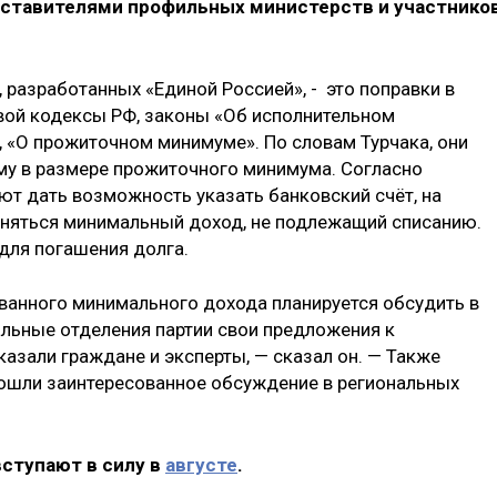
дставителями профильных министерств и участнико
 разработанных «Единой Россией», - это поправки в
вой кодексы РФ, законы «Об исполнительном
, «О прожиточном минимуме». По словам Турчака, они
му в размере прожиточного минимума. Согласно
т дать возможность указать банковский счёт, на
аняться минимальный доход, не подлежащий списанию.
для погашения долга.
ованного минимального дохода планируется обсудить в
альные отделения партии свои предложения к
зали граждане и эксперты, — сказал он. — Также
ошли заинтересованное обсуждение в региональных
вступают в силу в
августе
.