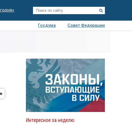
егодня»
Госдума
Совет Федерации
я
Авто
Недвижимость
Технологии
иза
Интересное за неделю