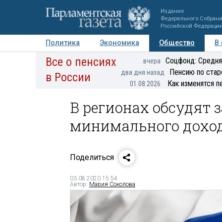
Издание
Федерального Собран
Российской Федераци
Политика
Экономика
Общество
В
Все о пенсиях
Фото
Авторы
Персоны
Мнения
Регионы
Соцфонд: Средня
вчера
Пенсию по стар
два дня назад
в России
Как изменятся п
01.08.2026
В регионах обсудят 
минимального доход
Поделиться
03.08.2020 15:54
Автор:
Мария Соколова