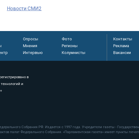
Новости СМИ2
Опросы
Фото
Контакты
ы
Мнения
Регионы
Реклама
ентр
Интервью
Колумнисты
Вакансии
регистрировано в
 технологий и
8+
.
дерального Собрания РФ. Издается с 1997 года. Учредители газеты - Государств
ктов палат Федерального Собрания. «Парламентская газета» имеет пункты печати