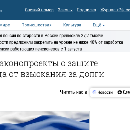
Свежий номер
Законы
Подписка
Журнал «РФ с
ия
и
 мире
Происшествия
Культура
Ещё
Медиацентр
Интервью
Колумнисты
Делова
я пенсия по старости в России превысила 27,2 тысячи
эксперт
ости предложили закрепить на уровне не ниже 40% от заработка
енсии работающих пенсионеров с 1 августа
законопроекты о защите
а от взыскания за долги
Читать нас в