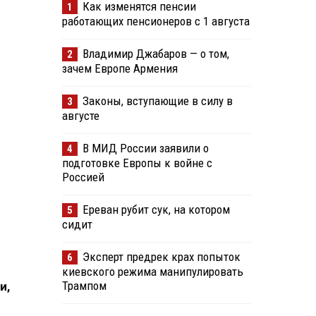
Как изменятся пенсии
1
работающих пенсионеров с 1 августа
Владимир Джабаров — о том,
2
зачем Европе Армения
Законы, вступающие в силу в
3
августе
В МИД России заявили о
4
подготовке Европы к войне с
Россией
Ереван рубит сук, на котором
5
сидит
Эксперт предрек крах попыток
6
киевского режима манипулировать
Трампом
и,