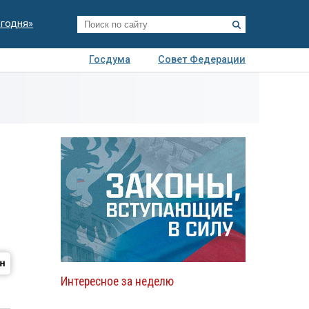
егодня»
Госдума
Совет Федерации
я
Авто
Недвижимость
Технологии
иза
Интересное за неделю