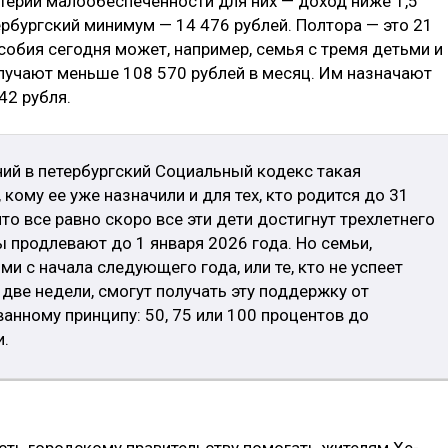
итерий малообеспеченности для них — доход ниже 1,5
рбургский минимум — 14 476 рублей. Полтора — это 21
особия сегодня может, например, семья с тремя детьми и
лучают меньше 108 570 рублей в месяц. Им назначают
42 рубля.
ний в петербургский Социальный кодекс такая
 кому ее уже назначили и для тех, кто родится до 31
что все равно скоро все эти дети достигнут трехлетнего
ы продлевают до 1 января 2026 года. Но семьи,
 с нач­ала следующего года, или те, кто не успеет
ве нед­ели, смогут получать эту поддержку от
анному принципу: 50, 75 или 100 процентов до
и.