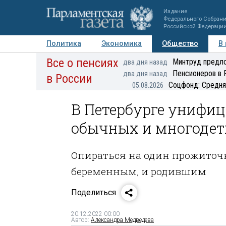
Издание
Федерального Собран
Российской Федераци
Политика
Экономика
Общество
В
Все о пенсиях
Фото
Авторы
Персоны
Мнения
Регионы
Минтруд предло
два дня назад
Пенсионеров в 
два дня назад
в России
Соцфонд: Средня
05.08.2026
В Петербурге унифи
обычных и многодет
Опираться на один пр­ожито
беременным, и родившим
Поделиться
20.12.2022 00:00
Автор:
Александра Медведева