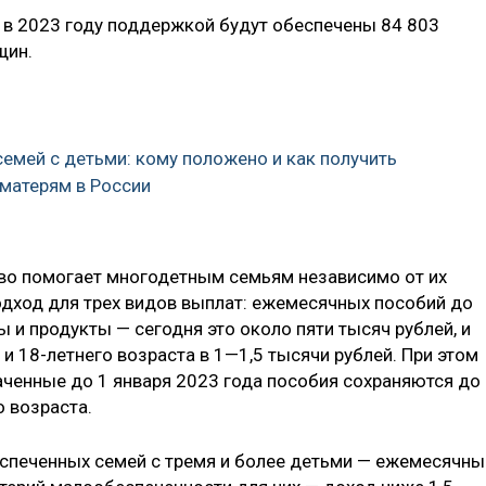
, в 20­23 году поддержкой будут обеспечены 84 803
щин.
семей с детьми: кому положено и как получить
 матерям в России
во помогает многодетным семьям независимо от их
одход для трех видов выплат: ежемесячных посо­бий до
ы и продукты — сегодня это около пяти тыс­яч рублей, и
 и 18-летнего возраста в 1—1,5 тысячи рублей. При эт­ом
на­ченные до 1 января 2023 года пособия сохраняются до
 возраста.
спеченных семей с тремя и более детьми — ежемесячны