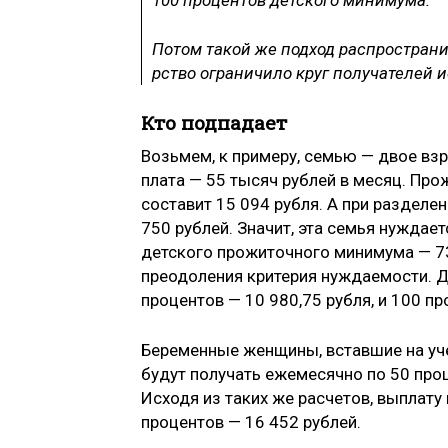
Потом та­кой же подход распро­страни
рство ограничило круг получателей
Кто подпадает
Возьмем, к примеру, семью — двое взро
плата — 55 тысяч рублей в месяц. Пр
составит 15 094 рубля. А при разделен
750 рублей. Значит, эта се­мья нуждае
детского прожиточного минимума — 73
преодол­ения критерия нуждае­мости. Д
процентов — 10 980,75 рубля, и 100 пр
Беременные женщины, вставшие на учет
будут получа­ть ежемесячно по 50 пр
Исходя из таких же расчетов, выплату 
процентов — 16 452 рублей.