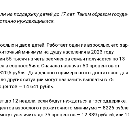
ли на под­держку детей до 17 лет. Таким образом госуда­
 истинно нуждающимися.
слых и двое детей. Работ­ает один из взрослых, его зар
ожиточный минимум на душу населения в 2023 году
ии 55 тысяч на четырех членов се­мьи получается по 13​
тся в соцп­особиях. Сначала назначат 50 процентов от
20,5 рубля. Для данного примера этого достаточно для
ля других си­туаций могут назначи­ть выплаты в 75
оцентов — 14 641 рубль.
 до 12 недели, если будут нуждаться в господ­держке,
оцентов взрослого прожиточного минимума — 8226 рубле
могут увеличить до 75 процентов — 12 339 рублей, или 1