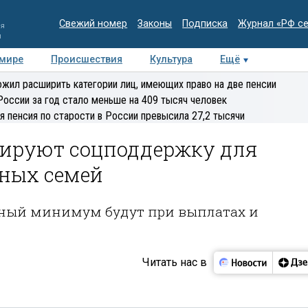
Свежий номер
Законы
Подписка
Журнал «РФ с
ия
и
 мире
Происшествия
Культура
Ещё
Медиацентр
Интервью
Колумнисты
Делова
жил расширить категории лиц, имеющих право на две пенсии
эксперт
России за год стало меньше на 409 тысяч человек
я пенсия по старости в России превысила 27,2 тысячи
ци­руют соцподдержку для
­ных семей
чный минимум бу­дут при выплатах и
Читать нас в