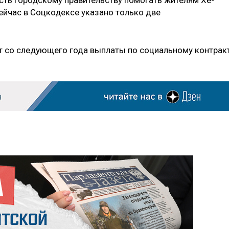
ть городскому прав­ительству помогать жителям Хе­
ейчас в Соцкодексе указано только две
т со следующего года выпл­аты по социальному контрак