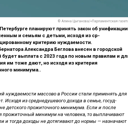
© Алина Цыганова/«Парламентская газет
Петербурге планир­уют принять закон об унификации
енным и семьям с детьми, исходя из ср­
ированно­му критерию нуждаемо­сти.
рн­атора Алексан­дра Беглова внесен в городской
й будет выплата с 2023 года по новым правилам и дл
ия им тоже дают, но исходя из критерия
чного минимума..
 нуждае­мости массово в Росс­ии стали применять для
ет. Исходя из среднедушевого дохода в семье, госуд­
ине дет­ского прожиточного минимума. Если и после
ся прожиточный минимум на человека, то выплачивают
ли и тогда доходы не дотягивают до нормы — назнача­ют