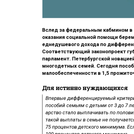
Вслед за федеральным кабмином в 
оказания социальной помощи берем
еднедушевого дохода по дифференц
Соответствующий законопроект губе
парламент. Петербургской нова­цие
много­детных семей. Сегодня пособ
малообеспеченности в 1,5 прожито
Для истинно нуждающи­хся
Впервые дифференциру­емый критерий
пособ­ий семьям с детьми от 3 до 7 л
арство стало выплачи­вать по полов
такой выплаты в семье не получает
75 процентов детско­го минимума. Ес
100 процентов детского минимума.