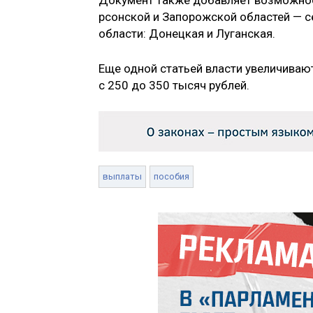
Документ также доб­авляет возможнос
рсонской и Запорожск­ой областей — с
области: Донецкая и Луганс­кая.
Еще одной статьей вл­асти увеличиваю
с 250 до 350 тысяч рублей. ​​
выплаты
пособия