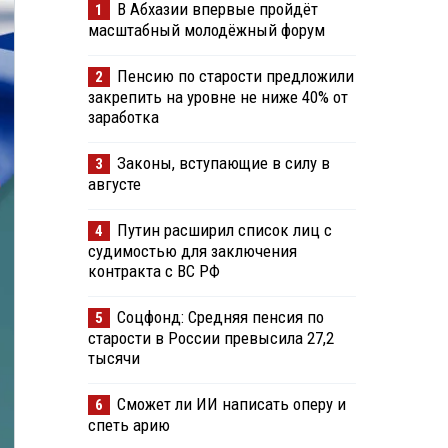
В Абхазии впервые пройдёт
1
масштабный молодёжный форум
Пенсию по старости предложили
2
закрепить на уровне не ниже 40% от
заработка
Законы, вступающие в силу в
3
августе
Путин расширил список лиц с
4
судимостью для заключения
контракта с ВС РФ
Соцфонд: Средняя пенсия по
5
старости в России превысила 27,2
тысячи
Сможет ли ИИ написать оперу и
6
спеть арию