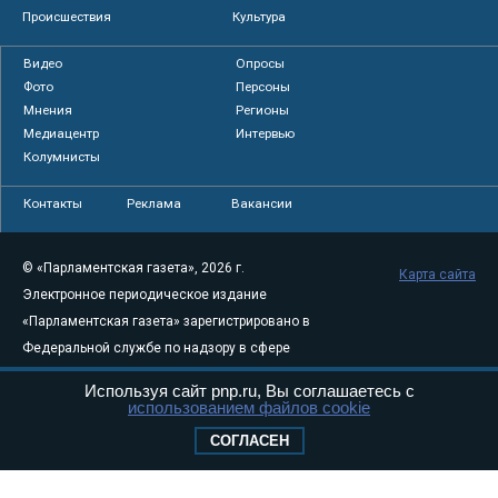
Происшествия
Культура
Видео
Опросы
Фото
Персоны
Мнения
Регионы
Медиацентр
Интервью
Колумнисты
Контакты
Реклама
Вакансии
© «Парламентская газета», 2026 г.
Карта сайта
Электронное периодическое издание
«Парламентская газета» зарегистрировано в
Федеральной службе по надзору в сфере
связи, информационных технологий и
Используя сайт pnp.ru, Вы соглашаетесь с
массовых коммуникаций (Роскомнадзор) 05
использованием файлов cookie
августа 2011 года. 18+
СОГЛАСЕН
Свидетельство о регистрации Эл № ФС77-
46097