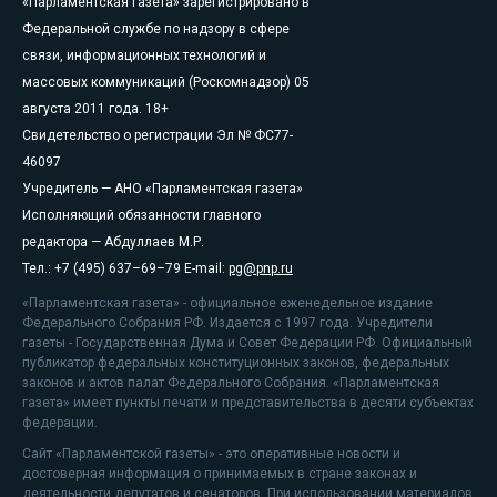
«Парламентская газета» зарегистрировано в
Федеральной службе по надзору в сфере
связи, информационных технологий и
массовых коммуникаций (Роскомнадзор) 05
августа 2011 года. 18+
Свидетельство о регистрации Эл № ФС77-
46097
Учредитель — АНО «Парламентская газета»
Исполняющий обязанности главного
редактора — Абдуллаев М.Р.
Тел.: +7 (495) 637–69–79 E-mail:
pg@pnp.ru
«Парламентская газета» - официальное еженедельное издание
Федерального Собрания РФ. Издается с 1997 года. Учредители
газеты - Государственная Дума и Совет Федерации РФ. Официальный
публикатор федеральных конституционных законов, федеральных
законов и актов палат Федерального Собрания. «Парламентская
газета» имеет пункты печати и представительства в десяти субъектах
федерации.
Сайт «Парламентской газеты» - это оперативные новости и
достоверная информация о принимаемых в стране законах и
деятельности депутатов и сенаторов. При использовании материалов