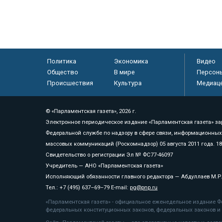
Политика
Экономика
Видео
Общество
В мире
Персон
Происшествия
Культура
Медиац
© «Парламентская газета», 2026 г.
Электронное периодическое издание «Парламентская газета» за
Федеральной службе по надзору в сфере связи, информационных
массовых коммуникаций (Роскомнадзор) 05 августа 2011 года. 1
Свидетельство о регистрации Эл № ФС77-46097
Учредитель — АНО «Парламентская газета»
Исполняющий обязанности главного редактора — Абдуллаев М.Р
Тел.: +7 (495) 637–69–79 E-mail:
pg@pnp.ru
«Парламентская газета» - официальное еженедельное издание Фе
федеральных конституционных законов, федеральных законов и а