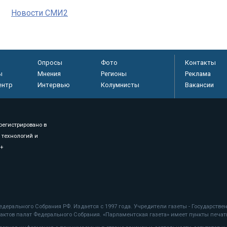
Новости СМИ2
Опросы
Фото
Контакты
ы
Мнения
Регионы
Реклама
ентр
Интервью
Колумнисты
Вакансии
регистрировано в
 технологий и
8+
.
дерального Собрания РФ. Издается с 1997 года. Учредители газеты - Государств
ктов палат Федерального Собрания. «Парламентская газета» имеет пункты печати