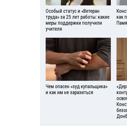
Особый статус и «Ветеран
Конс
труда» за 25 лет работы: какие
как 
меры поддержки получили
Памя
учителя
Чем опасен «зуд купальщика»
«Дер
и как им не заразиться
конт
осво
Конс
безо
Донб