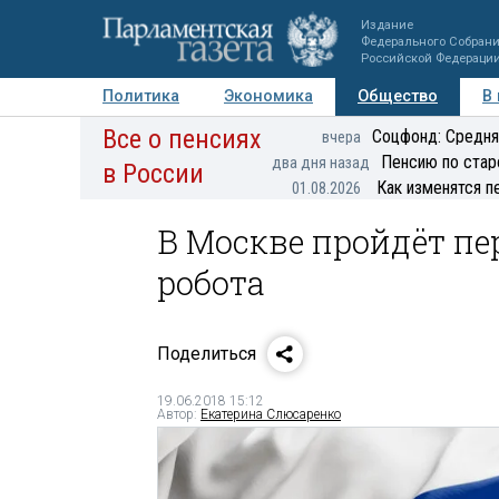
Издание
Федерального Собран
Российской Федераци
Политика
Экономика
Общество
В
Все о пенсиях
Фото
Авторы
Персоны
Мнения
Регионы
Соцфонд: Средня
вчера
Пенсию по стар
два дня назад
в России
Как изменятся п
01.08.2026
В Москве пройдёт пе
робота
Поделиться
19.06.2018 15:12
Автор:
Екатерина Слюсаренко