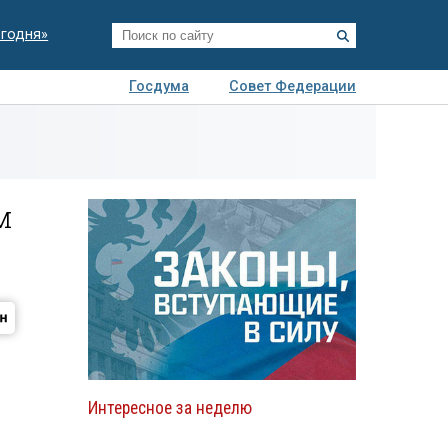
егодня»
Госдума
Совет Федерации
я
Авто
Недвижимость
Технологии
иза
м
Интересное за неделю