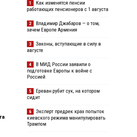
Как изменятся пенсии
1
работающих пенсионеров с 1 августа
Владимир Джабаров — о том,
2
зачем Европе Армения
Законы, вступающие в силу в
3
августе
В МИД России заявили о
4
подготовке Европы к войне с
Россией
Ереван рубит сук, на котором
5
сидит
Эксперт предрек крах попыток
6
та
киевского режима манипулировать
Трампом