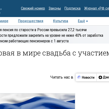
Свежий номер
Законы
Подписка
Журнал «РФ с
ия
и
 мире
Происшествия
Культура
Ещё
Медиацентр
Интервью
Колумнисты
Делова
я пенсия по старости в России превысила 27,2 тысячи
эксперт
ости предложили закрепить на уровне не ниже 40% от заработка
енсии работающих пенсионеров с 1 августа
рвая в мире свадьба с участие
Читать нас в