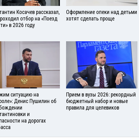
тантин Косачев рассказал,
Оформление опеки над детьми
проходил отбор на «Поезд
хотят сделать проще
ти» в 2026 году
жим ситуацию на
Прием в вузы 2026: рекордный
роле»: Денис Пушилин об
бюджетный набор и новые
бождении
правила для целевиков
тантиновки и
пасности на дорогах
асса