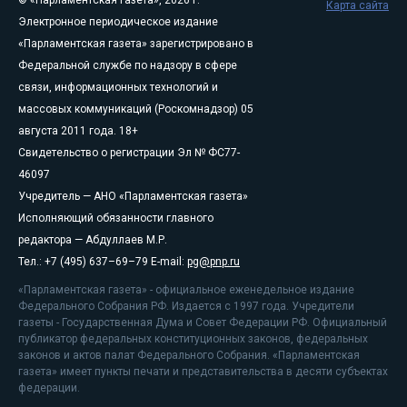
© «Парламентская газета», 2026 г.
Карта сайта
Электронное периодическое издание
«Парламентская газета» зарегистрировано в
Федеральной службе по надзору в сфере
связи, информационных технологий и
массовых коммуникаций (Роскомнадзор) 05
августа 2011 года. 18+
Свидетельство о регистрации Эл № ФС77-
46097
Учредитель — АНО «Парламентская газета»
Исполняющий обязанности главного
редактора — Абдуллаев М.Р.
Тел.: +7 (495) 637–69–79 E-mail:
pg@pnp.ru
«Парламентская газета» - официальное еженедельное издание
Федерального Собрания РФ. Издается с 1997 года. Учредители
газеты - Государственная Дума и Совет Федерации РФ. Официальный
публикатор федеральных конституционных законов, федеральных
законов и актов палат Федерального Собрания. «Парламентская
газета» имеет пункты печати и представительства в десяти субъектах
федерации.