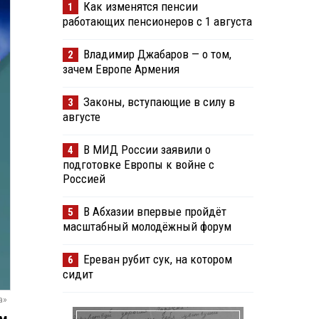
Как изменятся пенсии
1
работающих пенсионеров с 1 августа
Владимир Джабаров — о том,
2
зачем Европе Армения
Законы, вступающие в силу в
3
августе
В МИД России заявили о
4
подготовке Европы к войне с
Россией
В Абхазии впервые пройдёт
5
масштабный молодёжный форум
Ереван рубит сук, на котором
6
сидит
а»
ым