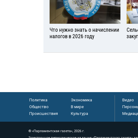
Что нужно знать о начислении
Сель
налогов в 2026 году
заку
Политика
Экономика
Видео
Общество
В мире
Персон
Происшествия
Культура
Медиац
© «Парламентская газета», 2026 г.
Электронное периодическое издание «Парламентская газета» за