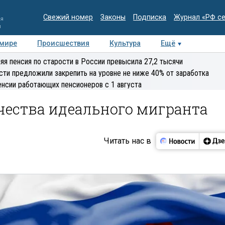
Свежий номер
Законы
Подписка
Журнал «РФ с
ия
и
 мире
Происшествия
Культура
Ещё
Медиацентр
Интервью
Колумнисты
Делова
яя пенсия по старости в России превысила 27,2 тысячи
эксперт
сти предложили закрепить на уровне не ниже 40% от заработка
енсии работающих пенсионеров с 1 августа
чества идеального мигранта
Читать нас в