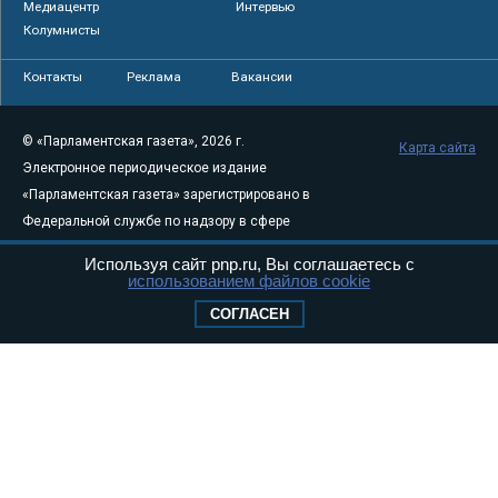
Медиацентр
Интервью
Колумнисты
Контакты
Реклама
Вакансии
© «Парламентская газета», 2026 г.
Карта сайта
Электронное периодическое издание
«Парламентская газета» зарегистрировано в
Федеральной службе по надзору в сфере
связи, информационных технологий и
Используя сайт pnp.ru, Вы соглашаетесь с
массовых коммуникаций (Роскомнадзор) 05
использованием файлов cookie
августа 2011 года. 18+
СОГЛАСЕН
Свидетельство о регистрации Эл № ФС77-
46097
Учредитель — АНО «Парламентская газета»
Исполняющий обязанности главного
редактора — Абдуллаев М.Р.
Тел.: +7 (495) 637–69–79 E-mail:
pg@pnp.ru
«Парламентская газета» - официальное еженедельное издание