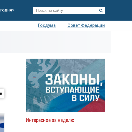
егодня»
Госдума
Совет Федерации
я
Авто
Недвижимость
Технологии
иза
Интересное за неделю