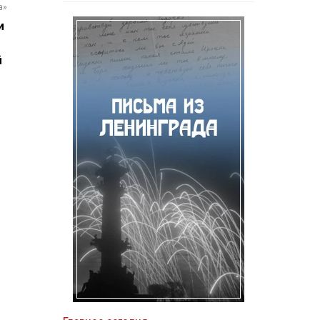
а»
и
й