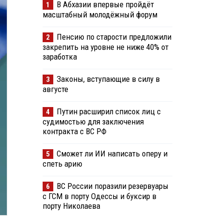
В Абхазии впервые пройдёт
1
масштабный молодёжный форум
Пенсию по старости предложили
2
закрепить на уровне не ниже 40% от
заработка
Законы, вступающие в силу в
3
августе
Путин расширил список лиц с
4
судимостью для заключения
контракта с ВС РФ
Сможет ли ИИ написать оперу и
5
спеть арию
ВС России поразили резервуары
6
с ГСМ в порту Одессы и буксир в
порту Николаева