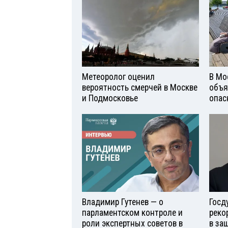
Метеоролог оценил
В Мо
вероятность смерчей в Москве
объя
и Подмосковье
опас
Владимир Гутенев — о
Госд
парламентском контроле и
реко
роли экспертных советов в
в за