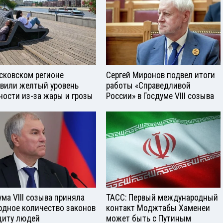
сковском регионе
Сергей Миронов подвел итоги
вили желтый уровень
работы «Справедливой
ности из-за жары и грозы
России» в Госдуме VIII созыва
ума VIII созыва приняла
ТАСС: Первый международный
рдное количество законов
контакт Моджтабы Хаменеи
щиту людей
может быть с Путиным