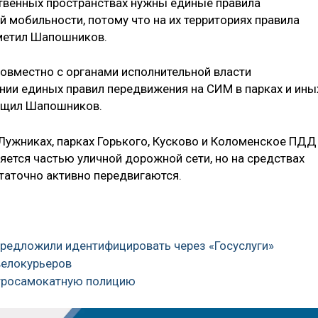
ственных пространствах нужны единые правила
 мобильности, потому что на их территориях правила
метил Шапошников.
овместно с органами исполнительной власти
нии единых правил передвижения на СИМ в парках и ины
бщил Шапошников.
в Лужниках, парках Горького, Кусково и Коломенское ПДД
вляется частью уличной дорожной сети, но на средствах
таточно активно передвигаются.
предложили идентифицировать через «Госуслуги»
велокурьеров
ктросамокатную полицию