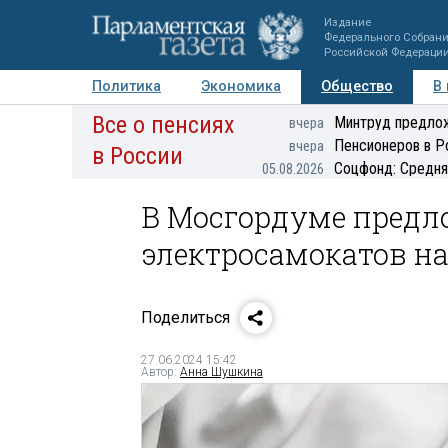
Издание
Федерального Собран
Российской Федераци
Политика
Экономика
Общество
В
Все о пенсиях
Фото
Авторы
Персоны
Мнения
Регионы
Минтруд предлож
вчера
Пенсионеров в Р
вчера
в России
Соцфонд: Средня
05.08.2026
В Мосгордуме предл
электросамокатов на
Поделиться
27.06.2024 15:42
Автор:
Анна Шушкина