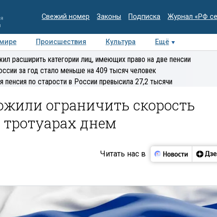
Свежий номер
Законы
Подписка
Журнал «РФ с
ия
и
 мире
Происшествия
Культура
Ещё
Медиацентр
Интервью
Колумнисты
Делова
ил расширить категории лиц, имеющих право на две пенсии
эксперт
оссии за год стало меньше на 409 тысяч человек
я пенсия по старости в России превысила 27,2 тысячи
ожили ограничить скорость
 тротуарах днем
Читать нас в